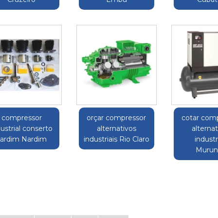
compressor
orçar compressor
cotar com
dustrial conserto
alternativos
alternat
Jardim Nardim
industriais Rio Claro
industr
Murun