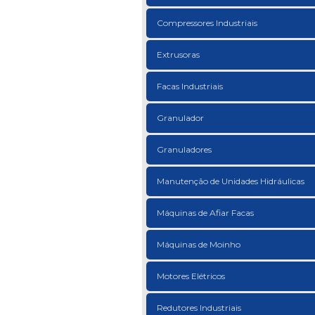
Compressores Industriais
Extrusoras
Facas Industriais
Granulador
Granuladores
Manutenção de Unidades Hidráulicas
Máquinas de Afiar Facas
Máquinas de Moinho
Motores Elétricos
Redutores Industriais