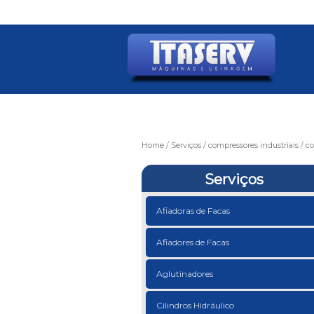
Home
Serviços
compressores industriais
co
Serviços
Afiadoras de Facas
Afiadores de Facas
Aglutinadores
Cilindros Hidráulico