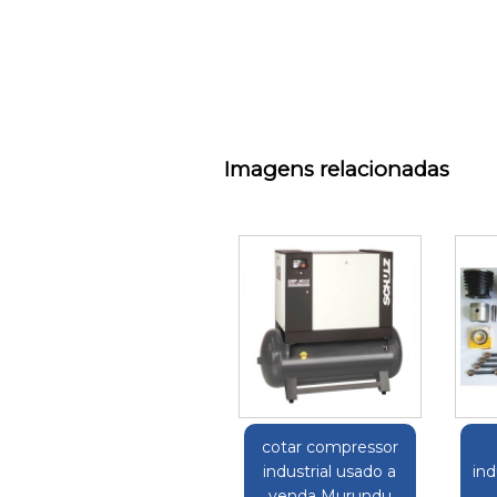
Imagens relacionadas
cotar compressor
industrial usado a
ind
venda Murundu