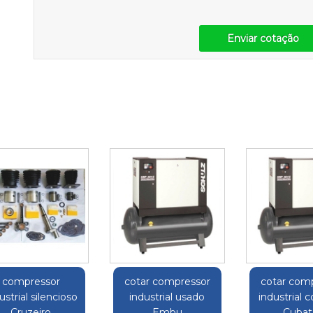
Enviar cotação
compressor
cotar compressor
cotar com
ustrial silencioso
industrial usado
industrial 
Cruzeiro
Embu
Cubat