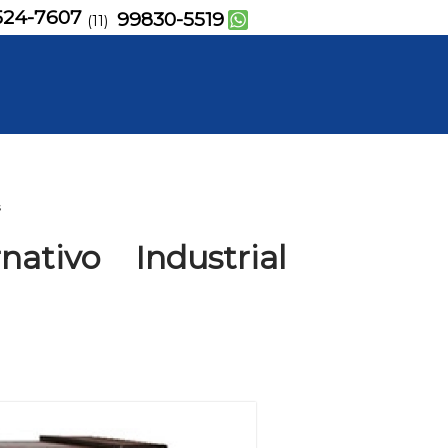
524-7607
99830-5519
(11)
s
ativo Industrial