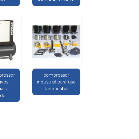
pressor
compressor
ivos
industrial parafuso
iais
Jaboticabal
du