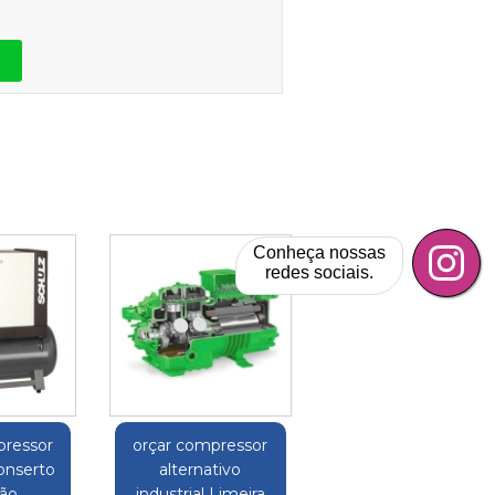
Conheça nossas
redes sociais.
pressor
orçar compressor
conserto
alternativo
ão
industrial Limeira