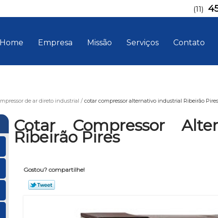
4
(11)
Home
Empresa
Missão
Serviços
Contato
mpressor de ar direto industrial
cotar compressor alternativo industrial Ribeirão Pire
Cotar Compressor Altern
Ribeirão Pires
Gostou? compartilhe!