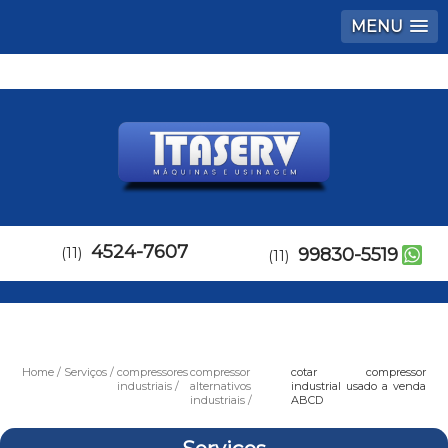
MENU
4524-7607
(11)
99830-5519
(11)
Home
Serviços
compressores
compressor
cotar compressor
industriais
alternativos
industrial usado a venda
industriais
ABCD