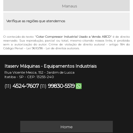
Manaus
Verifique as regiões que atendemos
O conteúdo do texto "
Cotar Compressor Industrial Usado a Venda ABCD
" é de direito
reservado. Sua reprodução, parcial ou total, mesmo citando nossos links, é proibida
sem a autorização do autor. Crime de violação de direito autoral – artigo 184 do
Código Penal –
Lei 9610/98 - Lei de direitos autorais
.
Itaserv Máquinas - Equipamentos Industriais
Rua Vicente Mecca, 152 - Jardim de Lucca
Itatiba - SP - CEP: 13255-240
4524-7607
99830-5519
(11)
(11)
Home