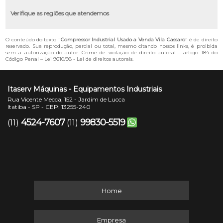
Verifique as regiões que atendemos
O conteúdo do texto "
Compressor Industrial Usado a Venda Vila Cassaro
" é de direito
reservado. Sua reprodução, parcial ou total, mesmo citando nossos links, é proibida
sem a autorização do autor. Crime de violação de direito autoral – artigo 184 do
Código Penal –
Lei 9610/98 - Lei de direitos autorais
.
Itaserv Máquinas - Equipamentos Industriais
Rua Vicente Mecca, 152 - Jardim de Lucca
Itatiba - SP - CEP: 13255-240
4524-7607
99830-5519
(11)
(11)
Home
Empresa