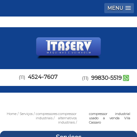
MENU
4524-7607
(11)
99830-5519
(11)
Home
Serviços
compressores
compressor
compressor industrial
industriais
alternativos
usado a venda Vila
industriais
Cassaro