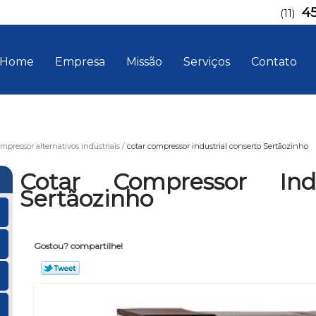
4
(11)
Home
Empresa
Missão
Serviços
Contato
mpressor alternativos industriais
cotar compressor industrial conserto Sertãozinho
Cotar Compressor Indu
Sertãozinho
Gostou? compartilhe!