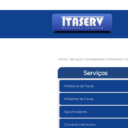
Home
Serviços
compressores industriais
co
Serviços
Afiadoras de Facas
Afiadores de Facas
Aglutinadores
Cilindros Hidráulico