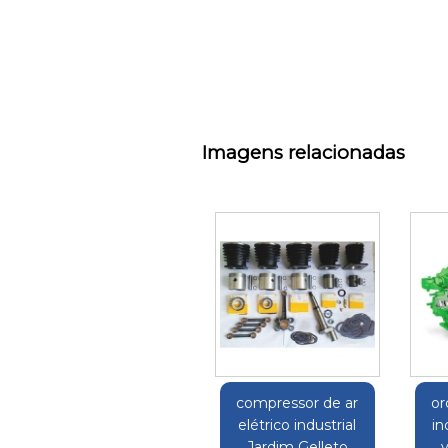
Imagens relacionadas
compressor de ar
or
elétrico industrial
in
Jardim Gelleto