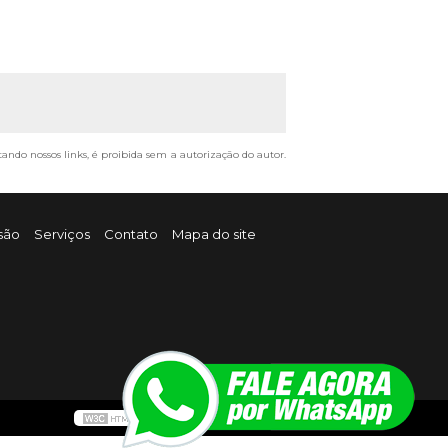
tando nossos links, é proibida sem a autorização do autor.
são
Serviços
Contato
Mapa do site