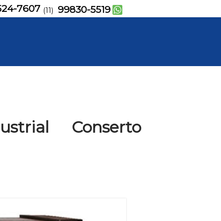
524-7607
99830-5519
(11)
strial Conserto