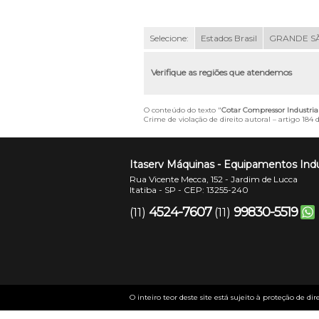
Selecione:
Estados Brasil
GRANDE S
Verifique as regiões que atendemos
O conteúdo do texto "
Cotar Compressor Industria
Crime de violação de direito autoral – artigo 184
Itaserv Máquinas - Equipamentos Indu
Rua Vicente Mecca, 152 - Jardim de Lucca
Itatiba - SP - CEP: 13255-240
4524-7607
99830-5519
(11)
(11)
O inteiro teor deste site está sujeito à proteção de dir