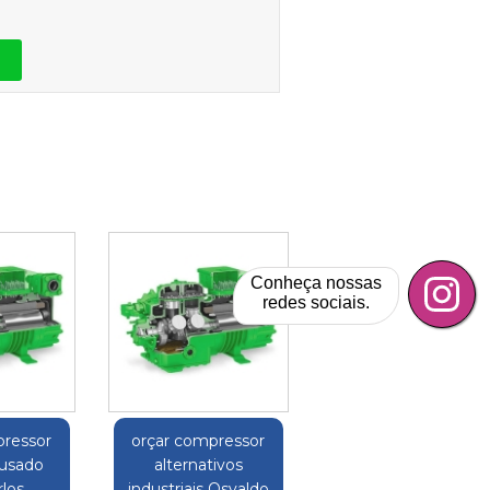
Conheça nossas
redes sociais.
pressor
orçar compressor
 usado
alternativos
rlos
industriais Osvaldo