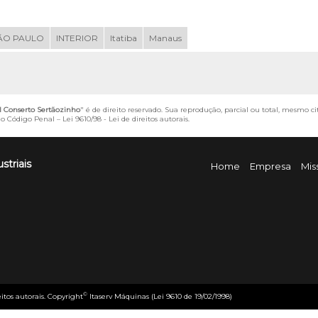
ÃO PAULO
INTERIOR
Itatiba
Manaus
l Conserto Sertãozinho
" é de direito reservado. Sua reprodução, parcial ou total, mesmo ci
 do Código Penal –
Lei 9610/98 - Lei de direitos autorais
.
striais
Home
Empresa
Mis
©
eitos autorais. Copyright
Itaserv Máquinas (Lei 9610 de 19/02/1998)