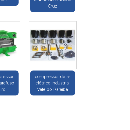
Cruz
pressor
compressor de ar
parafuso
elétrico industrial
iro
Vale do Paraíba