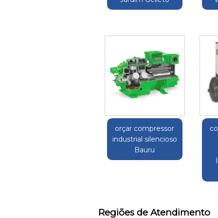
orçar compressor
co
industrial silencioso
Bauru
Regiões de Atendimento