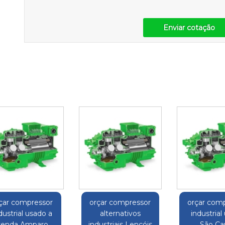
Enviar cotação
çar compressor
orçar compressor
orçar com
dustrial usado a
alternativos
industrial
venda Amparo
industriais Lençóis
São Ca