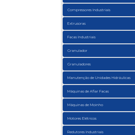
Compressores Industriais
Extrusoras
Facas Industriais
Granulador
Granuladores
Manutenção de Unidades Hidráulicas
Máquinas de Afiar Facas
Máquinas de Moinho
Motores Elétricos
Redutores Industriais