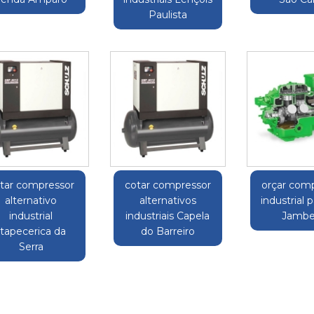
Paulista
tar compressor
cotar compressor
orçar com
alternativo
alternativos
industrial 
industrial
industriais Capela
Jambe
Itapecerica da
do Barreiro
Serra