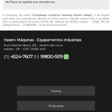
Verifique as regiões que atendemos
O conteúdo do texto "
Compressor Industrial Parafuso Jardim Salessi
" é de direito
reservado. Sua reprodução, parcial ou total, mesmo citando nossos links, é proibida
sem a autorização do autor. Crime de violação de direito autoral – artigo 184 do
Código Penal –
Lei 9610/98 - Lei de direitos autorais
.
Itaserv Máquinas - Equipamentos Industriais
Rua Vicente Mecca, 152 - Jardim de Lucca
Itatiba - SP - CEP: 13255-240
4524-7607
99830-5519
(11)
(11)
Home
Empresa