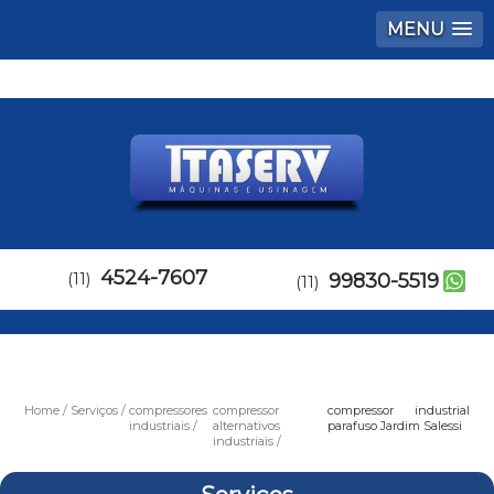
MENU
4524-7607
(11)
99830-5519
(11)
Home
Serviços
compressores
compressor
compressor industrial
industriais
alternativos
parafuso Jardim Salessi
industriais