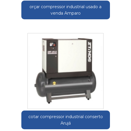
orçar compressor industrial usado a
venda Amparo
cotar compressor industrial conserto
Arujá