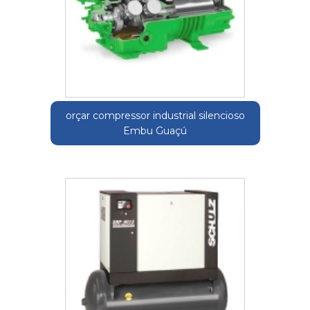
orçar compressor industrial silencioso
Embu Guaçú