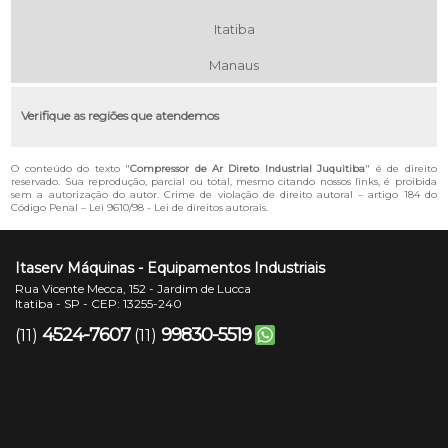
Itatiba
Manaus
Verifique as regiões que atendemos
O conteúdo do texto "
Compressor de Ar Direto Industrial Juquitiba
" é de direito
reservado. Sua reprodução, parcial ou total, mesmo citando nossos links, é proibida
sem a autorização do autor. Crime de violação de direito autoral – artigo 184 do
Código Penal –
Lei 9610/98 - Lei de direitos autorais
.
Itaserv Máquinas - Equipamentos Industriais
Rua Vicente Mecca, 152 - Jardim de Lucca
Itatiba - SP - CEP: 13255-240
4524-7607
99830-5519
(11)
(11)