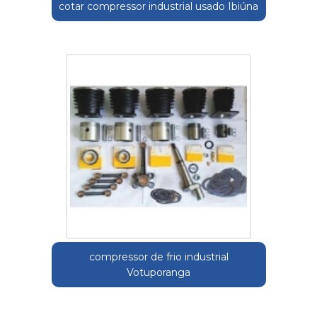
cotar compressor industrial usado Ibiúna
compressor de frio industrial
Votuporanga