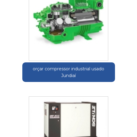
orçar compressor industrial usado
Jundiaí