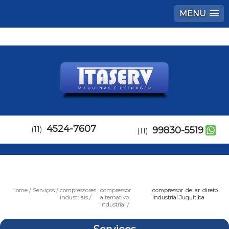
MENU
4524-7607
(11)
99830-5519
(11)
Home
Serviços
compressores
compressor
compressor de ar direto
industriais
alternativo
industrial Juquitiba
industrial