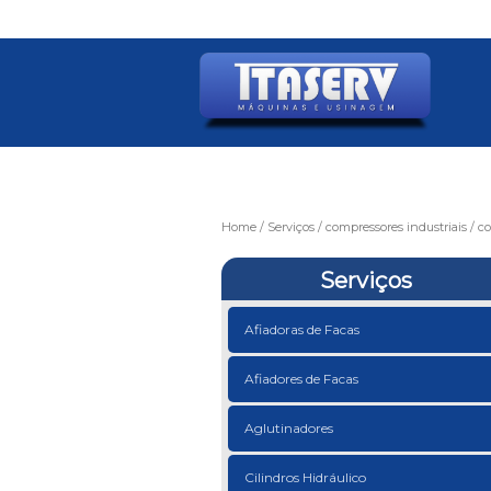
Home
Serviços
compressores industriais
co
Serviços
Afiadoras de Facas
Afiadores de Facas
Aglutinadores
Cilindros Hidráulico