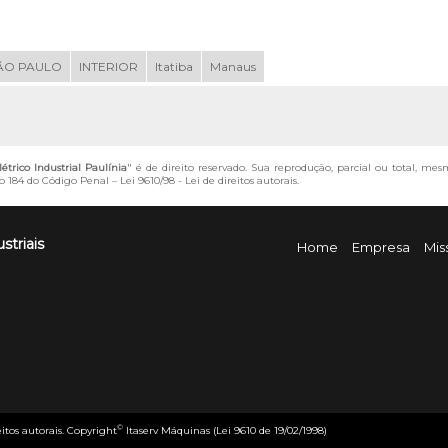
ÃO PAULO
INTERIOR
Itatiba
Manaus
trico Industrial Paulínia
" é de direito reservado. Sua reprodução, parcial ou total, mes
igo 184 do Código Penal –
Lei 9610/98 - Lei de direitos autorais
.
striais
Home
Empresa
Mis
©
eitos autorais. Copyright
Itaserv Máquinas (Lei 9610 de 19/02/1998)