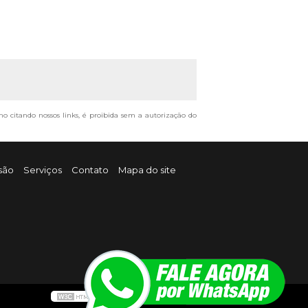
mo citando nossos links, é proibida sem a autorização do
são
Serviços
Contato
Mapa do site