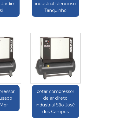
l Jardim
industrial silencioso
si
Tanquinho
pressor
cotar compressor
 usado
de ar direto
Mor
industrial São José
dos Campos