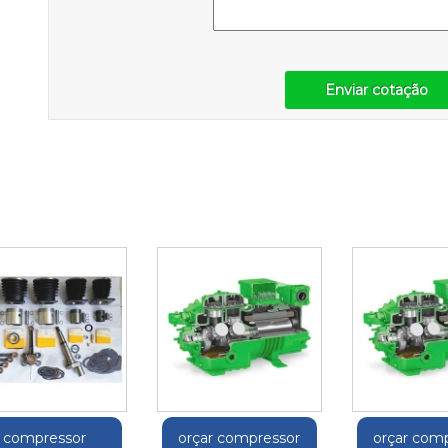
Enviar cotação
compressor
orçar compressor
orçar com