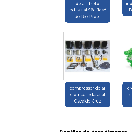
de ar direto
in
industrial São José
B
do Rio Preto
compressor de ar
or
elétrico industrial
in
Osvaldo Cruz