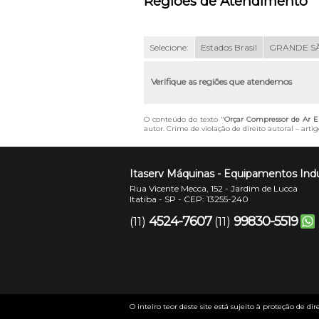
Regiões de Atendimento
Selecione:
Estados Brasil
GRANDE S
Verifique as regiões que atendemos
O conteúdo do texto "
Orçar Compressor de Ar Elé
autor. Crime de violação de direito autoral – art
Itaserv Máquinas - Equipamentos Indu
Rua Vicente Mecca, 152 - Jardim de Lucca
Itatiba - SP - CEP: 13255-240
4524-7607
99830-5519
(11)
(11)
O inteiro teor deste site está sujeito à proteção de dir