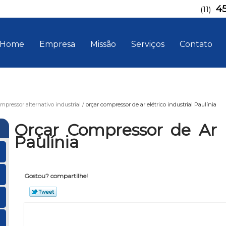
4
(11)
Home
Empresa
Missão
Serviços
Contato
mpressor alternativo industrial
orçar compressor de ar elétrico industrial Paulínia
Orçar Compressor de Ar E
Paulínia
Gostou? compartilhe!