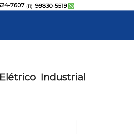
524-7607
99830-5519
(11)
létrico Industrial