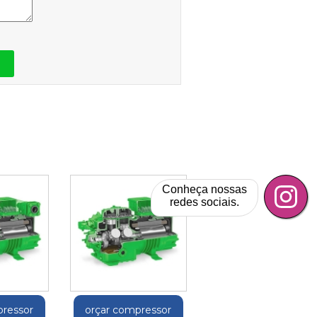
Conheça nossas
redes sociais.
pressor
orçar compressor