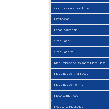
Compressores Industriais
Extrusoras
Facas Industriais
Granulador
Granuladores
Manutenção de Unidades Hidráulicas
Máquinas de Afiar Facas
Máquinas de Moinho
Motores Elétricos
Redutores Industriais