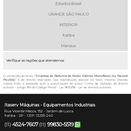
Estados Brasil
GRANDE SÃO PAULO
INTERIOR
Itatiba
Manaus
Verifique as regiões que atendemos
O conteúdo do texto "
Empresa de Reforma de Motor Elétrico Monofásico 2cv Nazaré
Paulista
" é de direito reservado. Sua reprodução, parcial ou total, mesmo citando
nossos links, é proibida sem a autorização do autor. Crime de violação de direito
autoral – artigo 184 do Código Penal –
Lei 9610/98 - Lei de direitos autorais
.
Itaserv Máquinas - Equipamentos Industriais
Rua Vicente Mecca, 152 - Jardim de Lucca
Itatiba - SP - CEP: 13255-240
4524-7607
99830-5519
(11)
(11)