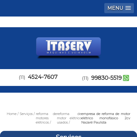
MENU
4524-7607
(11)
99830-5519
(11)
Home
Serviços
reforma de
reforma de
empresa de reforma de motor
motores
motor elétrico
elétrico monofásico 2cv
elétricos
usados
Nazaré Paulista