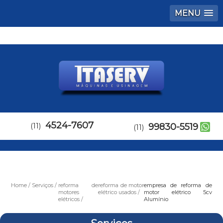
MENU
4524-7607
(11)
99830-5519
(11)
Home
Serviços
reforma de
reforma de motor
empresa de reforma de
motores
elétrico usados
motor elétrico 5cv
elétricos
Alumínio