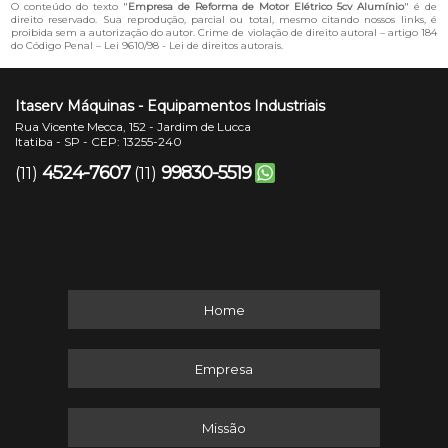
O conteúdo do texto "
Empresa de Reforma de Motor Elétrico 5cv Alumínio
" é de
direito reservado. Sua reprodução, parcial ou total, mesmo citando nossos links, é
proibida sem a autorização do autor. Crime de violação de direito autoral – artigo 184
do Código Penal –
Lei 9610/98 - Lei de direitos autorais
.
Itaserv Máquinas - Equipamentos Industriais
Rua Vicente Mecca, 152 - Jardim de Lucca
Itatiba - SP - CEP: 13255-240
4524-7607
99830-5519
(11)
(11)
Home
Empresa
Missão