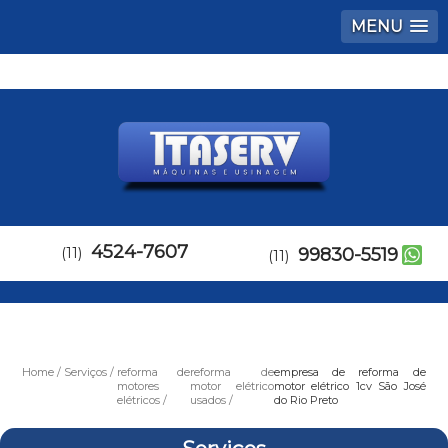
MENU
4524-7607
(11)
99830-5519
(11)
Home
Serviços
reforma de
reforma de
empresa de reforma de
motores
motor elétrico
motor elétrico 1cv São José
elétricos
usados
do Rio Preto