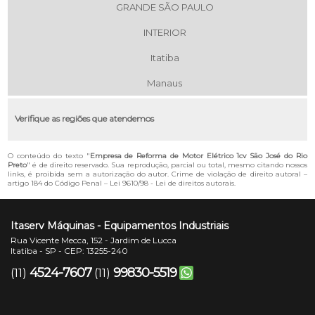
GRANDE SÃO PAULO
INTERIOR
Itatiba
Manaus
Verifique as regiões que atendemos
O conteúdo do texto "
Empresa de Reforma de Motor Elétrico 1cv São José do Rio
Preto
" é de direito reservado. Sua reprodução, parcial ou total, mesmo citando nossos
links, é proibida sem a autorização do autor. Crime de violação de direito autoral –
artigo 184 do Código Penal –
Lei 9610/98 - Lei de direitos autorais
.
Itaserv Máquinas - Equipamentos Industriais
Rua Vicente Mecca, 152 - Jardim de Lucca
Itatiba - SP - CEP: 13255-240
4524-7607
99830-5519
(11)
(11)