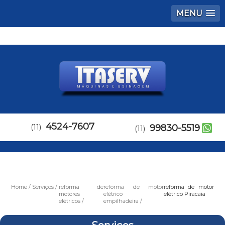
MENU
4524-7607
(11)
99830-5519
(11)
Home
Serviços
reforma de
reforma de motor
reforma de motor
motores
elétrico
elétrico Piracaia
elétricos
empilhadeira