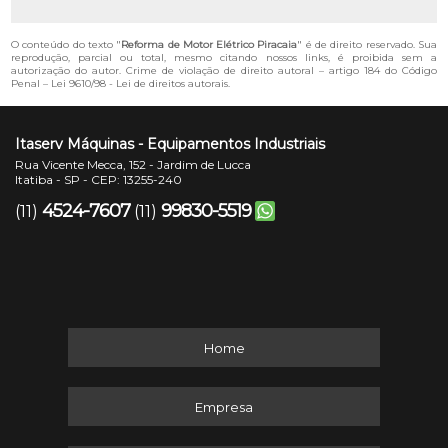
O conteúdo do texto "
Reforma de Motor Elétrico Piracaia
" é de direito reservado. Sua
reprodução, parcial ou total, mesmo citando nossos links, é proibida sem a
autorização do autor. Crime de violação de direito autoral – artigo 184 do Código
Penal –
Lei 9610/98 - Lei de direitos autorais
.
Itaserv Máquinas - Equipamentos Industriais
Rua Vicente Mecca, 152 - Jardim de Lucca
Itatiba - SP - CEP: 13255-240
4524-7607
99830-5519
(11)
(11)
Home
Empresa