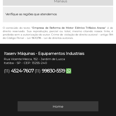
Manaus
Verifique as regiões que atendemos
O conteúdo do texto "
Empresa de Reforma de Motor Elétrico Trifásico Araras
" é de
direito reservado. Sua reprodução, parcial ou total, mesmo citando nossos links, é
proibida sem a autorização do autor. Crime de violação de direito autoral – artigo 184
do Código Penal –
Lei 9610/98 - Lei de direitos autorais
.
Itaserv Máquinas - Equipamentos Industriais
Rua Vicente Mecca, 152 - Jardim de Lucca
Itatiba - SP - CEP: 13255-240
4524-7607
99830-5519
(11)
(11)
Home