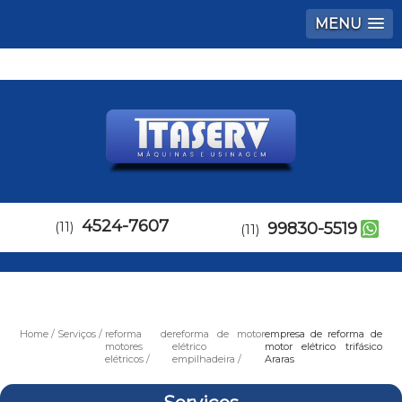
MENU
4524-7607
(11)
99830-5519
(11)
Home
Serviços
reforma de
reforma de motor
empresa de reforma de
motores
elétrico
motor elétrico trifásico
elétricos
empilhadeira
Araras