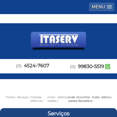
MENU
4524-7607
(11)
99830-5519
(11)
Home
Serviços
motores
motor elétrico
onde encontrar motor elétrico
elétricos
usados
usados Bacaetava
Serviços