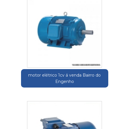
motor elétrico 1cv á venda Bairro do
Engenho