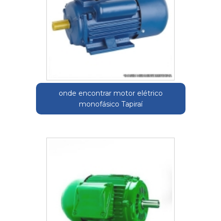
onde encontrar motor elétrico
monofásico Tapiraí