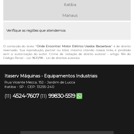
Itatiba
Manaus
Verifique as regiões que atendemos
O conteúdo do texto "
Onde Encontrar Motor Elétrico Usados Bacaetava
" é de direito
reservado. Sua reprodução, parcial ou total, mesmo citando nossos links, é proibida
sem a autorização do autor. Crime de violação de direito autoral – artigo 184 do
Código Penal –
Lei 9610/98 - Lei de direitos autorais
.
Itaserv Máquinas - Equipamentos Industriais
Rua Vicente Mecca, 152 - Jardim de Lucca
Itatiba - SP - CEP: 13255-240
4524-7607
99830-5519
(11)
(11)