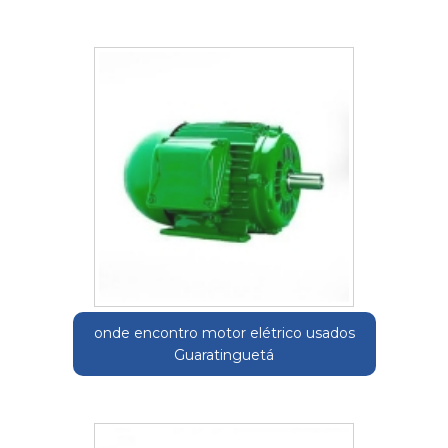
onde encontro motor elétrico usados
Guaratinguetá