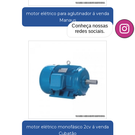
motor elétrico para aglutinador á venda
Manaus
Conheça nossas
redes sociais.
motor elétrico monofásico 2cv á venda
Cubatão