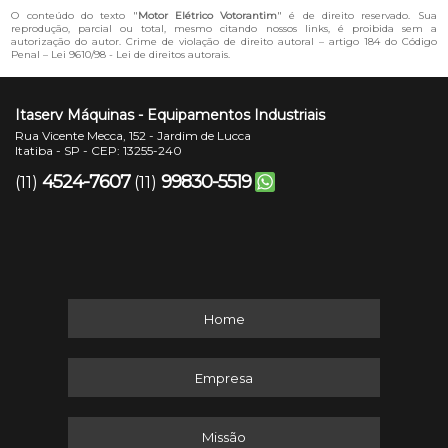
O conteúdo do texto "
Motor Elétrico Votorantim
" é de direito reservado. Sua
reprodução, parcial ou total, mesmo citando nossos links, é proibida sem a
autorização do autor. Crime de violação de direito autoral – artigo 184 do Código
Penal –
Lei 9610/98 - Lei de direitos autorais
.
Itaserv Máquinas - Equipamentos Industriais
Rua Vicente Mecca, 152 - Jardim de Lucca
Itatiba - SP - CEP: 13255-240
4524-7607
99830-5519
(11)
(11)
Home
Empresa
Missão