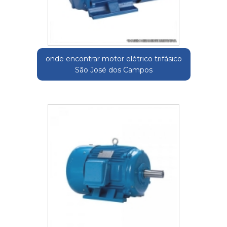
onde encontrar motor elétrico trifásico
São José dos Campos