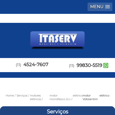
MENU
4524-7607
(11)
99830-5519
(11)
Home
Serviços
motores
motor elétrico
motor elétrico
elétricos
monofásico 2cv
Votorantim
Serviços