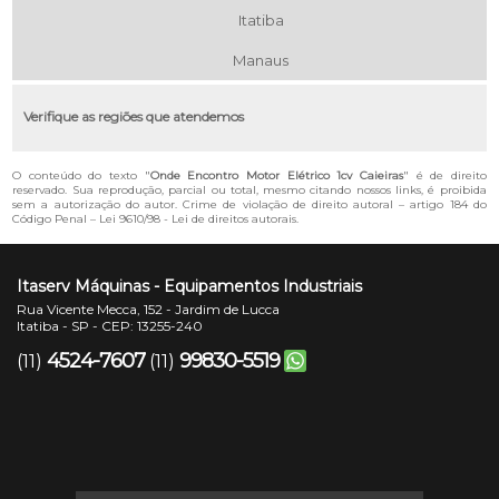
Itatiba
Manaus
Verifique as regiões que atendemos
O conteúdo do texto "
Onde Encontro Motor Elétrico 1cv Caieiras
" é de direito
reservado. Sua reprodução, parcial ou total, mesmo citando nossos links, é proibida
sem a autorização do autor. Crime de violação de direito autoral – artigo 184 do
Código Penal –
Lei 9610/98 - Lei de direitos autorais
.
Itaserv Máquinas - Equipamentos Industriais
Rua Vicente Mecca, 152 - Jardim de Lucca
Itatiba - SP - CEP: 13255-240
4524-7607
99830-5519
(11)
(11)