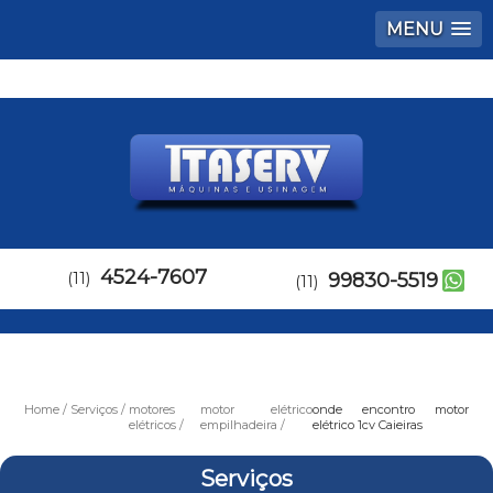
MENU
4524-7607
(11)
99830-5519
(11)
Home
Serviços
motores
motor elétrico
onde encontro motor
elétricos
empilhadeira
elétrico 1cv Caieiras
Serviços