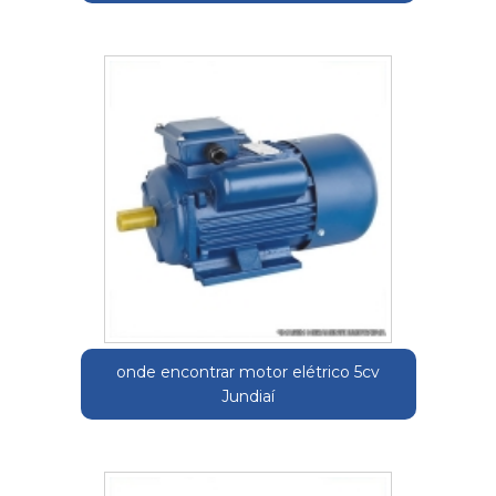
onde encontrar motor elétrico 5cv
Jundiaí