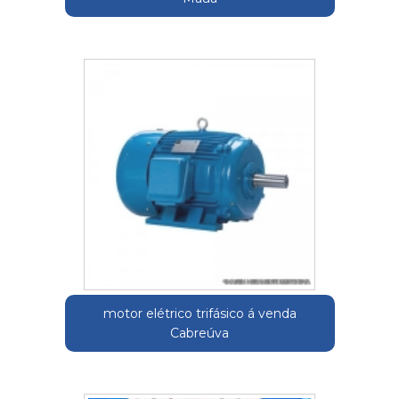
motor elétrico trifásico á venda
Cabreúva