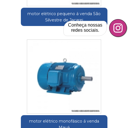
motor elétrico pequeno á venda São
Silvestre de Jacarei
Conheça nossas
redes sociais.
motor elétrico monofásico á venda
Mauá