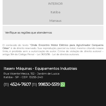
INTERIOR
Itatiba
Manaus
Verifique as regiões que atendemos
O conteúdo do texto "
Onde Encontro Motor Elétrico para Aglutinador Cerqueira
César
" é de direito reservado. Sua reprodução, parcial ou total, mesmo citando nossos
links, é proibida sem a autorização do autor. Crime de violação de direito autoral –
artigo 184 do Código Penal –
Lei 9610/98 - Lei de direitos autorais
.
Itaserv Máquinas - Equipamentos Industriais
Rua Vicente Mecca, 152 - Jardim de Lucca
Itatiba - SP - CEP: 13255-240
4524-7607
99830-5519
(11)
(11)