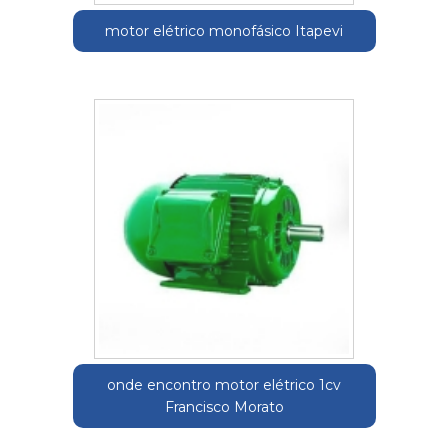
motor elétrico monofásico Itapevi
onde encontro motor elétrico 1cv
Francisco Morato