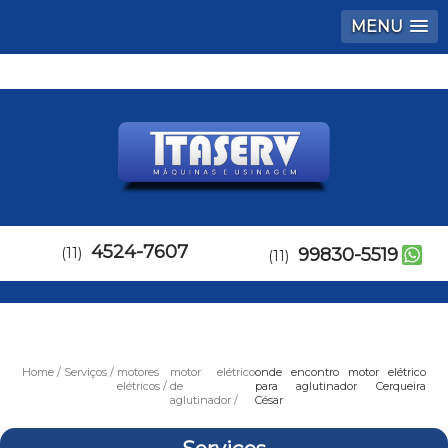
MENU
4524-7607
(11)
99830-5519
(11)
Home
Serviços
motores
motor elétrico
onde encontro motor elétrico
elétricos
de
para aglutinador Cerqueira
aglutinador
César