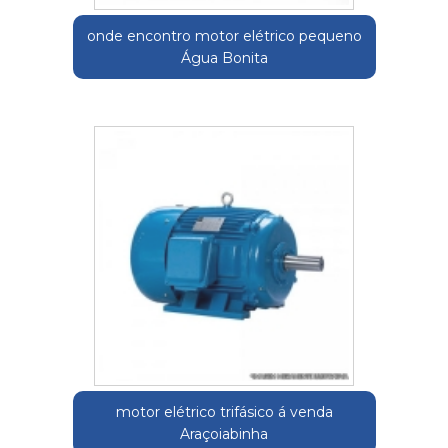
onde encontro motor elétrico pequeno
Água Bonita
motor elétrico trifásico á venda
Araçoiabinha