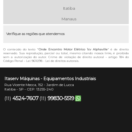
Itatiba
Manaus
Verifique as regiões que atendemos
O conteúdo do texto "
Onde Encontro Motor Elétrico 1cv Alphaville
" é de direito
reservado. Sua reprodução, parcial ou total, mesmo citando nossos links, é proibida
sem a autorização do autor. Crime de violação de direito autoral – artigo 184 do
Código Penal –
Lei 9610/98 - Lei de direitos autorais
.
Itaserv Máquinas - Equipamentos Industriais
Rua Vicente Mecca, 152 - Jardim de Lucca
Itatiba - SP - CEP: 13255-240
4524-7607
99830-5519
(11)
(11)