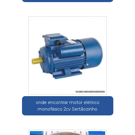
onde encontrar motor elétrico
monofásico 2cv Sertãozinho