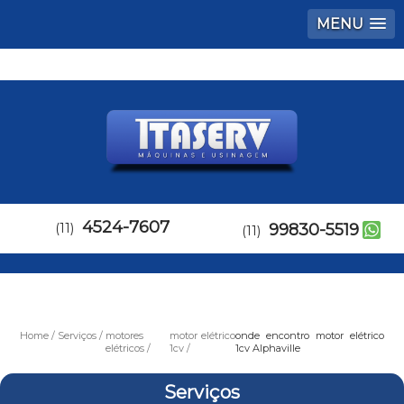
MENU
4524-7607
(11)
99830-5519
(11)
Home
Serviços
motores
motor elétrico
onde encontro motor elétrico
elétricos
1cv
1cv Alphaville
Serviços