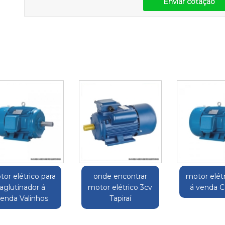
Enviar cotação
or elétrico para
onde encontrar
motor elét
aglutinador á
motor elétrico 3cv
á venda C
enda Valinhos
Tapiraí