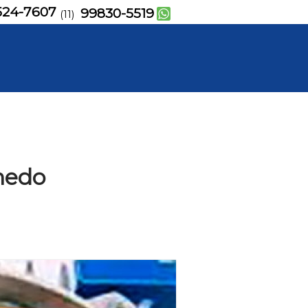
524-7607
99830-5519
(11)
hedo