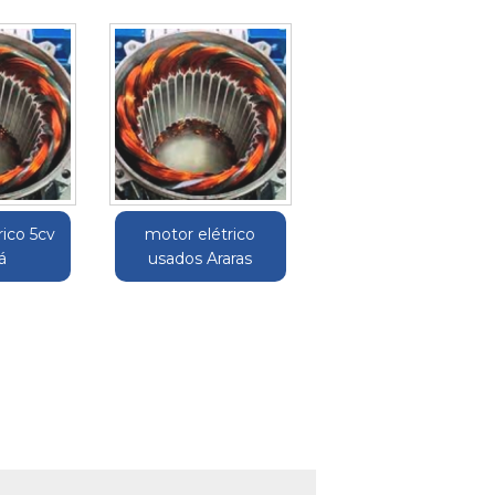
rico 5cv
motor elétrico
á
usados Araras