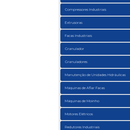
Compressores Industriais
Extrusoras
Facas Industriais
Granulador
Granuladores
Manutenção de Unidades Hidráulicas
Máquinas de Afiar Facas
Máquinas de Moinho
Motores Elétricos
Redutores Industriais