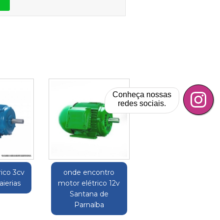
Conheça nossas
redes sociais.
rico 3cv
onde encontro
aierias
motor elétrico 12v
Santana de
Parnaíba