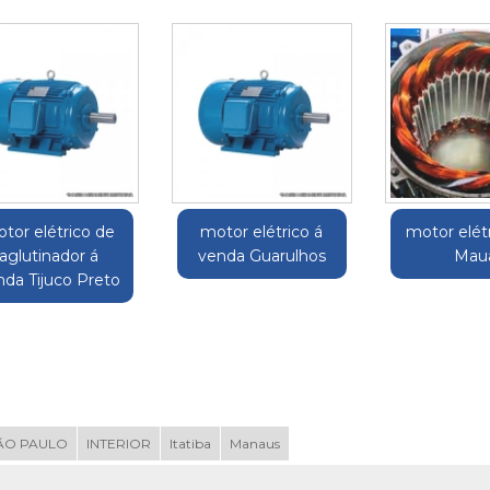
tor elétrico de
motor elétrico á
motor elét
aglutinador á
venda Guarulhos
Mau
nda Tijuco Preto
ÃO PAULO
INTERIOR
Itatiba
Manaus