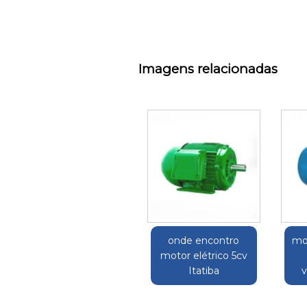
Imagens relacionadas
onde encontro
mot
motor elétrico 5cv
Itatiba
v