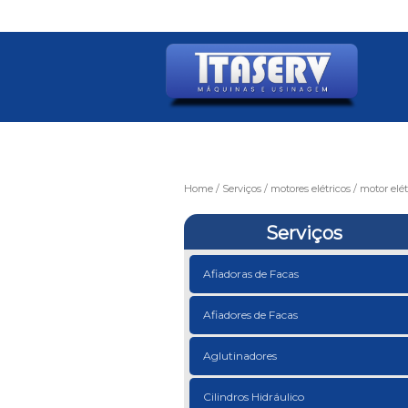
Home
Serviços
motores elétricos
motor elét
Serviços
Afiadoras de Facas
Afiadores de Facas
Aglutinadores
Cilindros Hidráulico