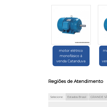
motor elétrico
mo
monofásico á
venda Catanduva
ve
Regiões de Atendimento
Selecione:
Estados Brasil
GRANDE S