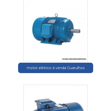
motor elétrico á venda Guarulhos