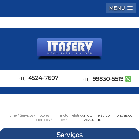
MENU
4524-7607
(11)
99830-5519
(11)
Home
Serviços
motores
motor elétrico
motor elétrico monofásico
elétricos
1cv
2cv Jundiaí
Serviços