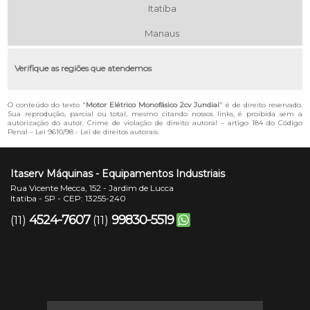
Itatiba
Manaus
Verifique as regiões que atendemos
O conteúdo do texto "
Motor Elétrico Monofásico 2cv Jundiaí
" é de direito reservado.
Sua reprodução, parcial ou total, mesmo citando nossos links, é proibida sem a
autorização do autor. Crime de violação de direito autoral – artigo 184 do Código
Penal –
Lei 9610/98 - Lei de direitos autorais
.
Itaserv Máquinas - Equipamentos Industriais
Rua Vicente Mecca, 152 - Jardim de Lucca
Itatiba - SP - CEP: 13255-240
4524-7607
99830-5519
(11)
(11)