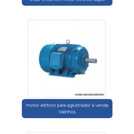
motor elétrico para aglutinador á venda
Valinhos