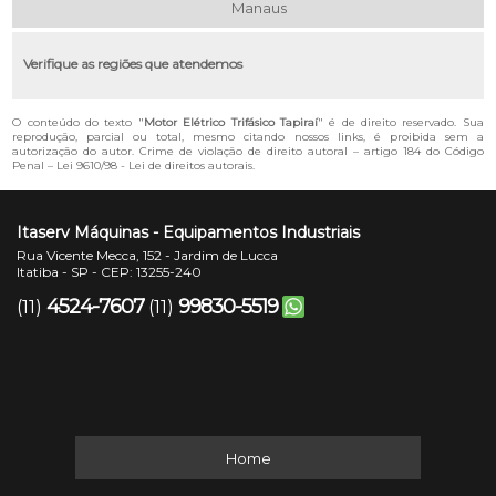
Manaus
Verifique as regiões que atendemos
O conteúdo do texto "
Motor Elétrico Trifásico Tapiraí
" é de direito reservado. Sua
reprodução, parcial ou total, mesmo citando nossos links, é proibida sem a
autorização do autor. Crime de violação de direito autoral – artigo 184 do Código
Penal –
Lei 9610/98 - Lei de direitos autorais
.
Itaserv Máquinas - Equipamentos Industriais
Rua Vicente Mecca, 152 - Jardim de Lucca
Itatiba - SP - CEP: 13255-240
4524-7607
99830-5519
(11)
(11)
Home