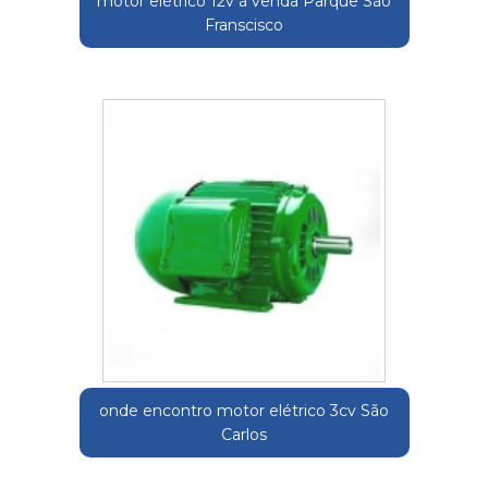
motor elétrico 12v á venda Parque São
Franscisco
onde encontro motor elétrico 3cv São
Carlos