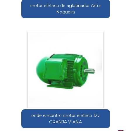
motor elétrico de aglutinador Artur
Nogueira
onde encontro motor elétrico 12v
GRANJA VIANA