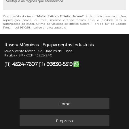
Verifique as regiões que atendemos
O conteúdo do texto "
Motor Elétrico Trifásico Jacareí
" é de direito reservado. Sua
reprodução, parcial ou total, mesmo citando nossos links, é proibida sem a
autorização do autor. Crime de violação de direito autoral – artigo 184 do Código
Penal –
Lei 9610/98 - Lei de direitos autorais
.
Itaserv Máquinas - Equipamentos Industriais
Rua Vicente Mecca, 152 - Jardim de Lucca
Itatiba - SP - CEP: 13255-240
4524-7607
99830-5519
(11)
(11)
Home
Empresa