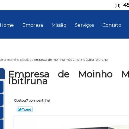
4
(11)
Home
Empresa
Missão
Serviços
Contato
ina moinho plástico
empresa de moinho máquina indústria Ibitiruna
Empresa de Moinho Má
Ibitiruna
Gostou? compartilhe!