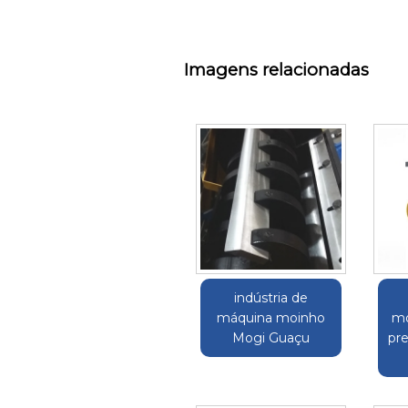
Imagens relacionadas
indústria de
máquina moinho
mo
Mogi Guaçu
pr