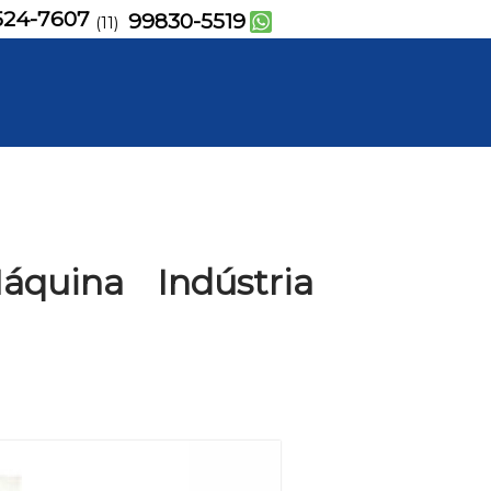
524-7607
99830-5519
(11)
quina Indústria