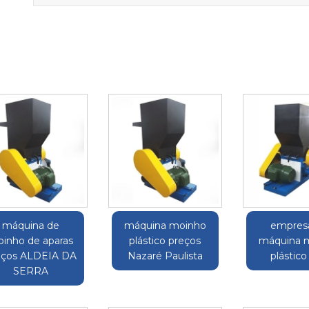
máquina de
máquina moinho
empres
inho de aparas
plástico preços
máquina 
eços ALDEIA DA
Nazaré Paulista
plástico
SERRA