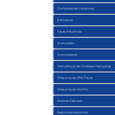
Compressores Industriais
Extrusoras
Facas Industriais
Granulador
Granuladores
Manutenção de Unidades Hidráulicas
Máquinas de Afiar Facas
Máquinas de Moinho
Motores Elétricos
Redutores Industriais