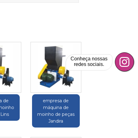
Conheça nossas
redes sociais.
a de
empresa de
moinho
máquina de
 Lins
moinho de peças
Jandira