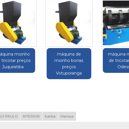
áquina moinho
máquina de
máquina 
 tricotar preços
moinho borras
de tricot
Juquiratiba
preços
Odes
Votuporanga
ÃO PAULO
INTERIOR
Itatiba
Manaus