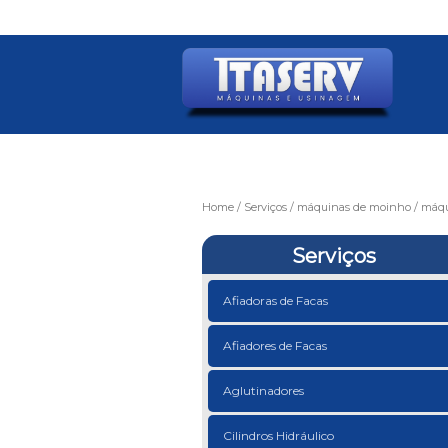
Home
Serviços
máquinas de moinho
máqu
Serviços
Afiadoras de Facas
Afiadores de Facas
Aglutinadores
Cilindros Hidráulico