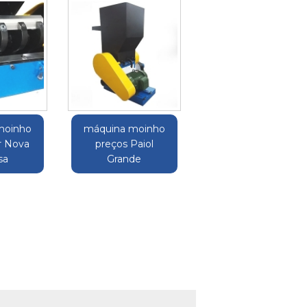
moinho
máquina moinho
ar Nova
preços Paiol
sa
Grande