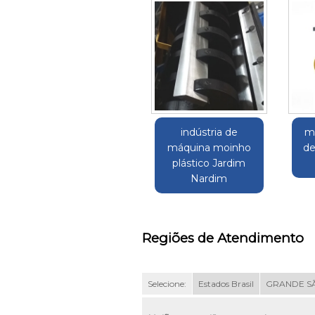
indústria de
m
máquina moinho
de
plástico Jardim
Nardim
Regiões de Atendimento
Selecione:
Estados Brasil
GRANDE S