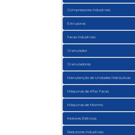
Compressores Industriais
Extrusoras
Facas Industriais
Granulador
Granuladores
Manutenção de Unidades Hidráulicas
Máquinas de Afiar Facas
Máquinas de Moinho
Motores Elétricos
Redutores Industriais