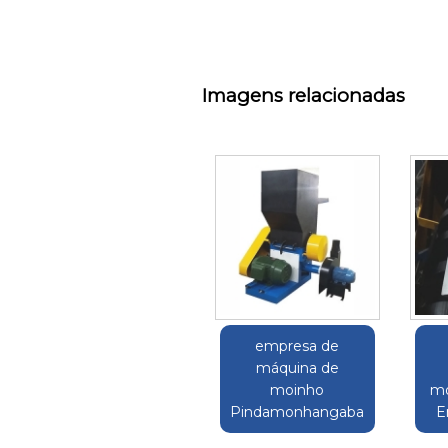
Imagens relacionadas
empresa de
máquina de
moinho
mo
Pindamonhangaba
E