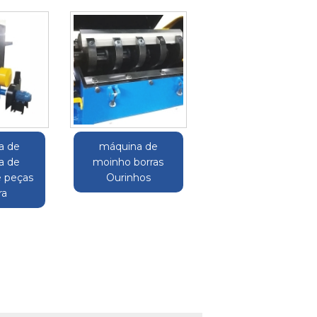
a de
máquina de
a de
moinho borras
 peças
Ourinhos
ra