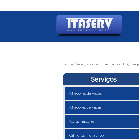
Home
Serviços
máquinas de moinho
máqu
Serviços
Afiadoras de Facas
Afiadores de Facas
Aglutinadores
Cilindros Hidráulico