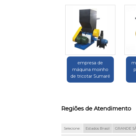
empresa de
m
máquina moinho
p
de tricotar Sumaré
Regiões de Atendimento
Selecione:
Estados Brasil
GRANDE S