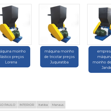
áquina moinho
máquina moinho
empres
lástico preços
de tricotar preços
máquin
Lorena
Juquiratiba
moinho de
Jandi
ÃO PAULO
INTERIOR
Itatiba
Manaus