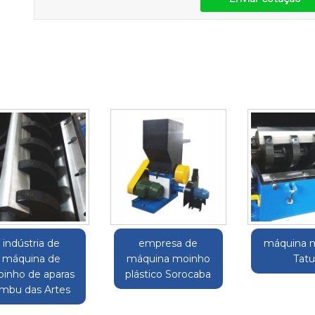
indústria de
empresa de
máquina 
máquina de
máquina moinho
Tatu
inho de aparas
plástico Sorocaba
mbu das Artes