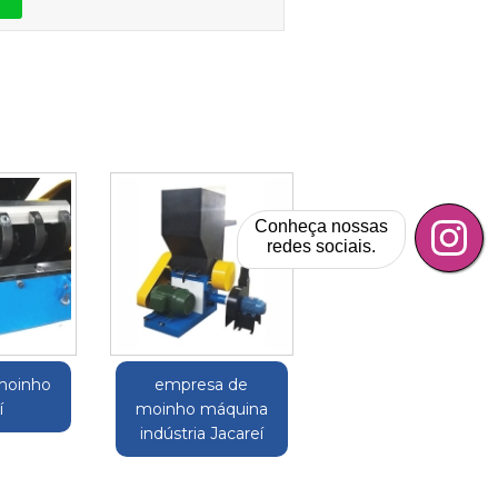
Conheça nossas
redes sociais.
moinho
empresa de
í
moinho máquina
indústria Jacareí