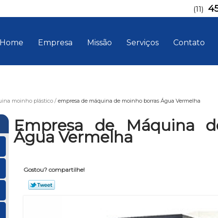
4
(11)
Home
Empresa
Missão
Serviços
Contato
ina moinho plástico
empresa de máquina de moinho borras Água Vermelha
Empresa de Máquina d
Água Vermelha
Gostou? compartilhe!