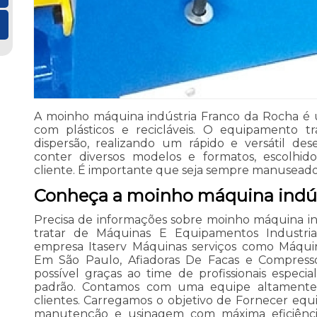
A moinho máquina indústria Franco da Rocha é 
com plásticos e recicláveis. O equipamento t
dispersão, realizando um rápido e versátil d
conter diversos modelos e formatos, escolhi
cliente. É importante que seja sempre manuseado p
Conheça a moinho máquina indús
Precisa de informações sobre moinho máquina in
tratar de Máquinas E Equipamentos Industri
empresa Itaserv Máquinas serviços como Máquin
Em São Paulo, Afiadoras De Facas e Compressor
possível graças ao time de profissionais especia
padrão. Contamos com uma equipe altamente 
clientes. Carregamos o objetivo de Fornecer equ
manutenção e usinagem com máxima eficiênci