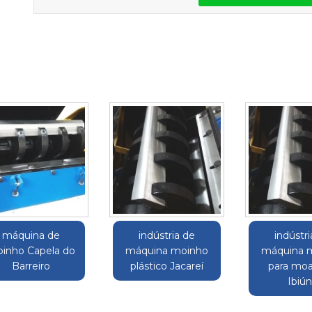
máquina de
indústria de
indústri
inho Capela do
máquina moinho
máquina 
Barreiro
plástico Jacareí
para mo
Ibiú