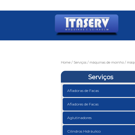
Home
Serviços
máquinas de moinho
máqu
Serviços
Afiadoras de Facas
Afiadores de Facas
Aglutinadores
Cilindros Hidráulico