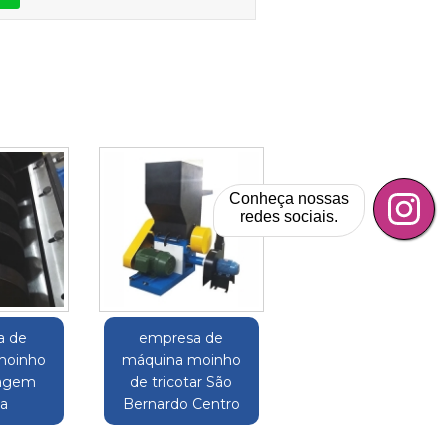
Conheça nossas
redes sociais.
a de
empresa de
moinho
máquina moinho
agem
de tricotar São
na
Bernardo Centro