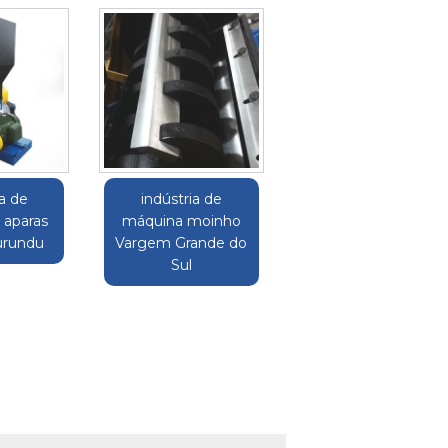
a de
indústria de
 aparas
máquina moinho
urundu
Vargem Grande do
Sul