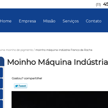
4
(11)
Home
Empresa
Missão
Serviços
Contato
ina moinho de pigmento
moinho máquina indústria Franco da Rocha
Moinho Máquina Indústria
Gostou? compartilhe!