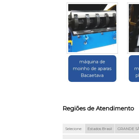
máquina de
moinho de aparas
m
Bacaetava
p
Regiões de Atendimento
Selecione:
Estados Brasil
GRANDE S