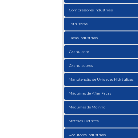
Compressores Industriais
Extrusoras
Facas Industriais
Granulador
Granuladores
Manutenção de Unidades Hidráulicas
Máquinas de Afiar Facas
Máquinas de Moinho
Motores Elétricos
Redutores Industriais