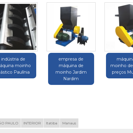
indústria de
empresa de
máquin
áquina moinho
máquina de
moinho de
lástico Paulínia
moinho Jardim
preços M
Nardim
ÃO PAULO
INTERIOR
Itatiba
Manaus