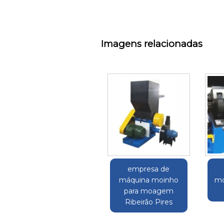
Imagens relacionadas
empresa de
máquina moinho
mo
para moagem
Ribeirão Pires