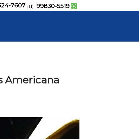
524-7607
99830-5519
(11)
s Americana