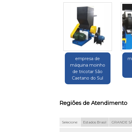
empresa de
m
máquina moinho
de tricotar São
Caetano do Sul
Regiões de Atendimento
Selecione:
Estados Brasil
GRANDE S