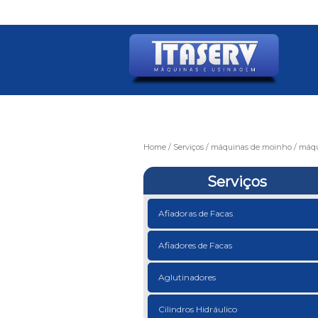
Home
Serviços
máquinas de moinho
máqu
Serviços
Afiadoras de Facas
Afiadores de Facas
Aglutinadores
Cilindros Hidráulico