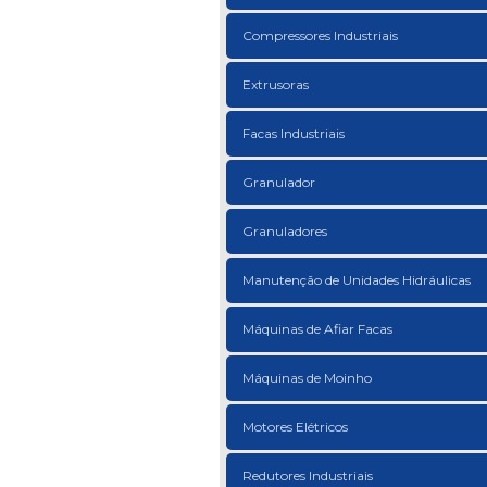
Compressores Industriais
Extrusoras
Facas Industriais
Granulador
Granuladores
Manutenção de Unidades Hidráulicas
Máquinas de Afiar Facas
Máquinas de Moinho
Motores Elétricos
Redutores Industriais