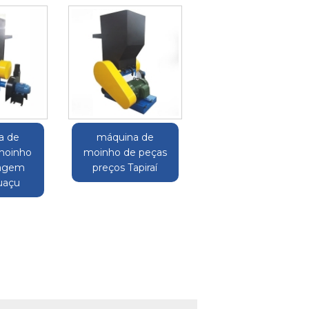
a de
máquina de
moinho
moinho de peças
agem
preços Tapiraí
uaçu