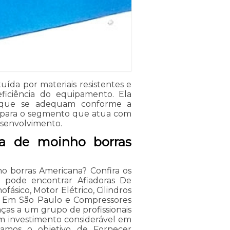
ída por materiais resistentes e
 eficiência do equipamento. Ela
, que se adequam conforme a
al para o segmento que atua com
desenvolvimento.
a de moinho borras
o borras Americana? Confira os
cê pode encontrar Afiadoras De
fásico, Motor Elétrico, Cilindros
is Em São Paulo e Compressores
raças a um grupo de profissionais
um investimento considerável em
gamos o objetivo de Fornecer