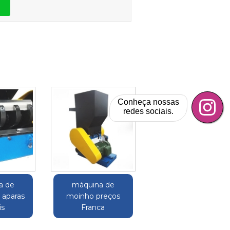
Conheça nossas
redes sociais.
a de
máquina de
 aparas
moinho preços
is
Franca