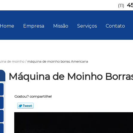
4
(11)
Home
Empresa
Missão
Serviços
Contato
ina de moinho
máquina de moinho borras Americana
Máquina de Moinho Borra
Gostou? compartilhe!