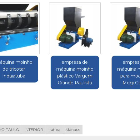
áquina moinho
empresa de
empres
de tricotar
máquina moinho
máquina 
Indaiatuba
plástico Vargem
para mo
Grande Paulista
Mogi G
ÃO PAULO
INTERIOR
Itatiba
Manaus