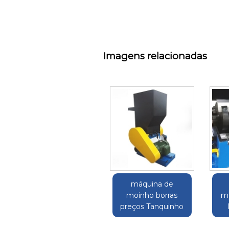
Imagens relacionadas
máquina de
moinho borras
mo
preços Tanquinho