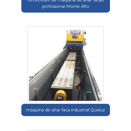
fornecedor de máquina de afiar facas
profissional Monte Alto
máquina de afiar faca industrial Queluz