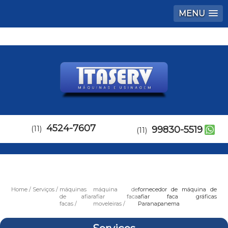
MENU
4524-7607
(11)
99830-5519
(11)
Home
Serviços
máquinas
máquina de
fornecedor de máquina de
de afiar
afiar faca
afiar faca gráficas
facas
moveleiras
Paranapanema