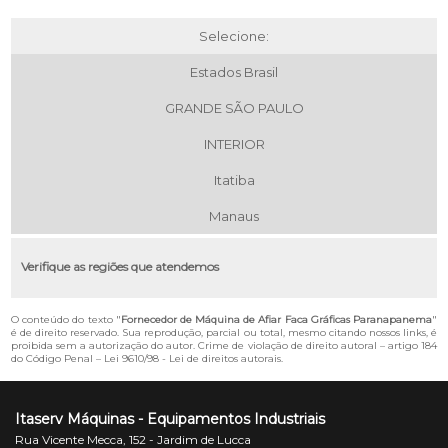
Selecione:
Estados Brasil
GRANDE SÃO PAULO
INTERIOR
Itatiba
Manaus
Verifique as regiões que atendemos
O conteúdo do texto "
Fornecedor de Máquina de Afiar Faca Gráficas Paranapanema
"
é de direito reservado. Sua reprodução, parcial ou total, mesmo citando nossos links, é
proibida sem a autorização do autor. Crime de violação de direito autoral – artigo 184
do Código Penal –
Lei 9610/98 - Lei de direitos autorais
.
Itaserv Máquinas - Equipamentos Industriais
Rua Vicente Mecca, 152 - Jardim de Lucca