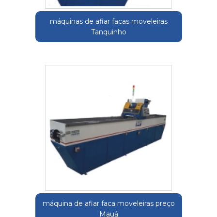
máquinas de afiar facas moveleiras
Tanquinho
máquina de afiar faca moveleiras preço
Mauá