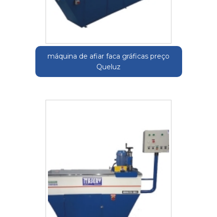
máquina de afiar faca gráficas preço
Queluz