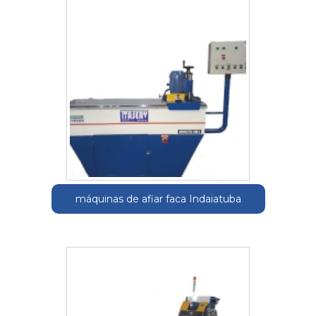
máquinas de afiar faca Indaiatuba