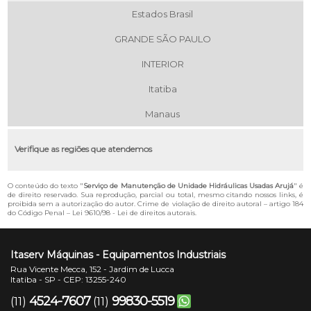
Estados Brasil
GRANDE SÃO PAULO
INTERIOR
Itatiba
Manaus
Verifique as regiões que atendemos
O conteúdo do texto "
Serviço de Manutenção de Unidade Hidráulicas Usadas Arujá
" é
de direito reservado. Sua reprodução, parcial ou total, mesmo citando nossos links, é
proibida sem a autorização do autor. Crime de violação de direito autoral – artigo 184
do Código Penal –
Lei 9610/98 - Lei de direitos autorais
.
Itaserv Máquinas - Equipamentos Industriais
Rua Vicente Mecca, 152 - Jardim de Lucca
Itatiba - SP - CEP: 13255-240
4524-7607
99830-5519
(11)
(11)