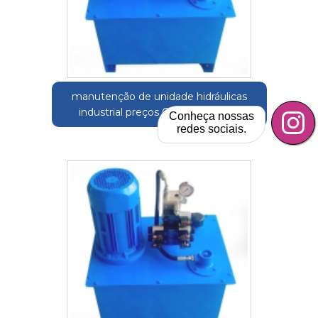
manutenção de unidade hidráulicas
industrial preços Cerqueira César
Conheça nossas
redes sociais.