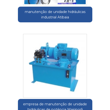
manutenção de unidade hidráulicas
industrial Atibaia
empresa de manutenção de unidade
hidráulicas de potência Mairiporã