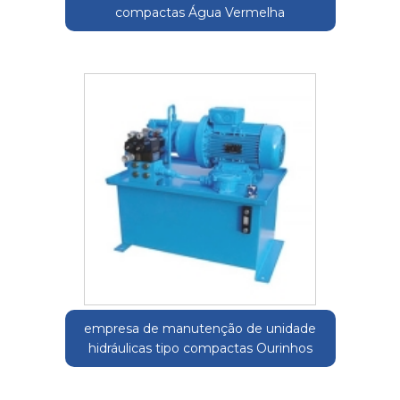
compactas Água Vermelha
empresa de manutenção de unidade
hidráulicas tipo compactas Ourinhos