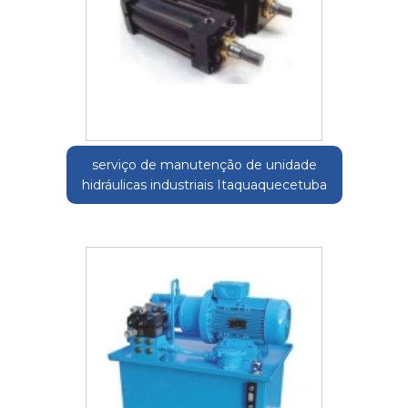
serviço de manutenção de unidade
hidráulicas industriais Itaquaquecetuba