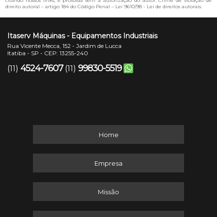
citando nossos links, é proibida sem a autorização do autor. Crime de violação de
direito autoral – artigo 184 do Código Penal –
Lei 9610/98 - Lei de direitos autorais
.
Itaserv Máquinas - Equipamentos Industriais
Rua Vicente Mecca, 152 - Jardim de Lucca
Itatiba - SP - CEP: 13255-240
4524-7607
99830-5519
(11)
(11)
Home
Empresa
Missão