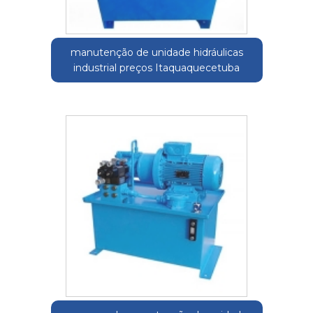
manutenção de unidade hidráulicas
industrial preços Itaquaquecetuba