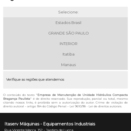
Selecione:
Estados Brasil
GRANDE SÃO PAULO
INTERIOR
Itatiba
Manaus
Verifique as regiões que atendemos
O conteúdo do texto "
Empresa de Manutenção de Unidade Hidráulica Compacta
Bragança Paulista
" é de direito reservado. Sua reprodução, parcial ou total, mesmo
citando nossos links, é proibida sem a autorização do autor. Crime de violação de
direito autoral – artigo 184 do Código Penal –
Lei 9610/98 - Lei de direitos autorais
.
Itaserv Máquinas - Equipamentos Industriais
Rua Vicente Mecca, 152 - Jardim de Lucca