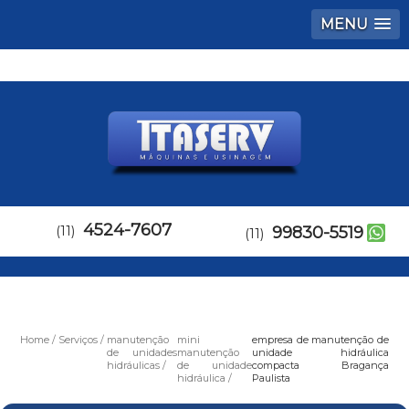
MENU
4524-7607
(11)
99830-5519
(11)
Home
Serviços
manutenção
mini
empresa de manutenção de
de unidades
manutenção
unidade hidráulica
hidráulicas
de unidade
compacta Bragança
hidráulica
Paulista