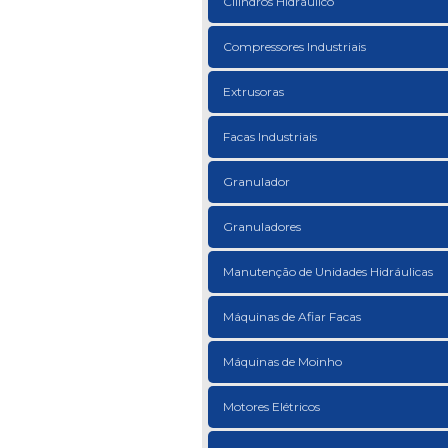
Cilindros Hidráulico
Compressores Industriais
Extrusoras
Facas Industriais
Granulador
Granuladores
Manutenção de Unidades Hidráulicas
Máquinas de Afiar Facas
Máquinas de Moinho
Motores Elétricos