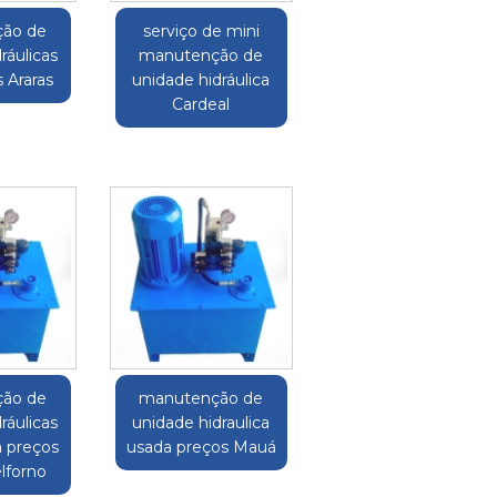
ão de
serviço de mini
ráulicas
manutenção de
 Araras
unidade hidráulica
Cardeal
ão de
manutenção de
ráulicas
unidade hidraulica
a preços
usada preços Mauá
lforno