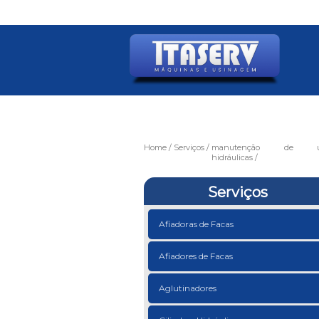
Home
Serviços
manutenção de un
hidráulicas
Serviços
Afiadoras de Facas
Afiadores de Facas
Aglutinadores