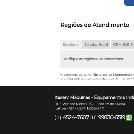
Regiões de Atendimento
Selecione:
Estados Brasil
GRANDE S
Verifique as regiões que atendemos
O conteúdo do texto "
Empresa de Manutenção de
proibida sem a autorização do autor. Crime de vio
Itaserv Máquinas - Equipamentos Indu
Rua Vicente Mecca, 152 - Jardim de Lucca
Itatiba - SP - CEP: 13255-240
4524-7607
99830-5519
(11)
(11)