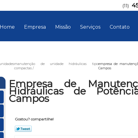
4
(11)
Home
Empresa
Missão
Serviços
Contato
idades
manutenção de unidade hidráulicas tipo
empresa de manutenção
compactas
Campos
Empresa de Manutenç
Hidráulicas de Potênc
Campos
Gostou? compartilhe!