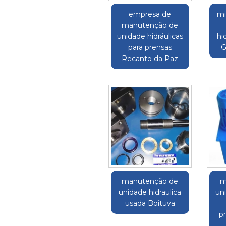
empresa de
mi
manutenção de
unidade hidráulicas
hi
para prensas
G
Recanto da Paz
manutenção de
m
unidade hidraulica
uni
usada Boituva
pr