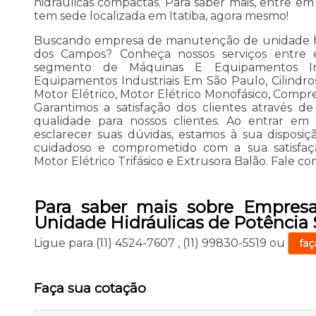
hidráulicas compactas. Para saber mais, entre 
tem sede localizada em Itatiba, agora mesmo!
Buscando empresa de manutenção de unidade hid
dos Campos? Conheça nossos serviços entre e
segmento de Máquinas E Equipamentos Ind
Equipamentos Industriais Em São Paulo, Cilindros
Motor Elétrico, Motor Elétrico Monofásico, Compre
Garantimos a satisfação dos clientes através 
qualidade para nossos clientes. Ao entrar em
esclarecer suas dúvidas, estamos à sua disposi
cuidadoso e comprometido com a sua satisfa
Motor Elétrico Trifásico e Extrusora Balão. Fale com
Para saber mais sobre Empres
Unidade Hidráulicas de Potência
Ligue para
(11) 4524-7607
,
(11) 99830-5519
ou
faç
Faça sua cotação