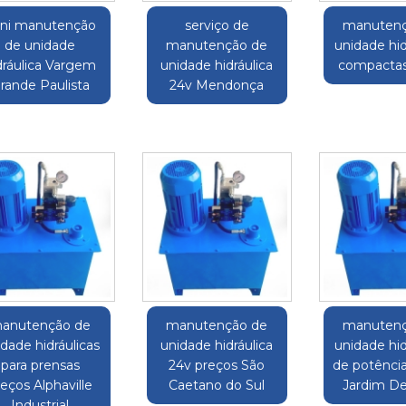
ni manutenção
serviço de
manutenç
de unidade
manutenção de
unidade hid
dráulica Vargem
unidade hidráulica
compactas
rande Paulista
24v Mendonça
anutenção de
manutenção de
manutenç
dade hidráulicas
unidade hidráulica
unidade hid
para prensas
24v preços São
de potênci
eços Alphaville
Caetano do Sul
Jardim De
Industrial