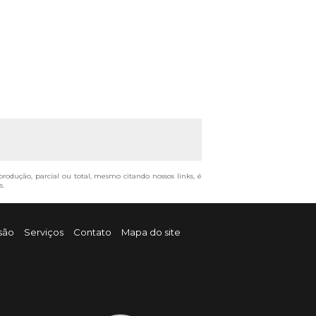
eprodução, parcial ou total, mesmo citando nossos links, é
s
.
são
Serviços
Contato
Mapa do site