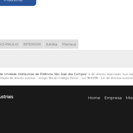
ÃO PAULO
INTERIOR
Itatiba
Manaus
 Unidade Hidráulicas de Potência São José dos Campos
" é de direito reservado. Sua r
lação de direito autoral – artigo 184 do Código Penal –
Lei 9610/98 - Lei de direitos autorai
striais
Home
Empresa
Mis