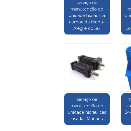
serviço de
manutenção de
m
unidade hidráulica
uni
compacta Monte
Alegre do Sul
Lo
serviço de
m
manutenção de
un
unidade hidráulicas
24
usadas Manaus