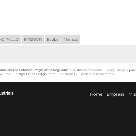
ÃO PAULO
INTERIOR
Itatiba
Manaus
ráulicas de Potência Preços Artur Nogueira
" é de direito reservado. Sua reprodução, parc
o autoral – artigo 184 do Código Penal –
Lei 9610/98 - Lei de direitos autorais
.
striais
Home
Empresa
Mis