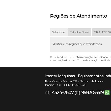
Regiões de Atendimento
Selecione:
Estados Brasil
GRANDE S
Verifique as regiões que atendemos
O conteúdo do texto "
Manutenção de Unidade Hid
autorização do autor. Crime de violação de direit
Itaserv Máquinas - Equipamentos Indu
Rua Vicente Mecca, 152 - Jardim de Lucca
Itatiba - SP - CEP: 13255-240
4524-7607
99830-5519
(11)
(11)