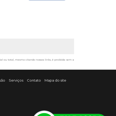
ial ou total, mesmo citando nossos links, é proibida sem a
são
Serviços
Contato
Mapa do site