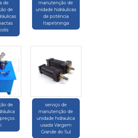
a de
manutenção de
ão de
unidade hidráulicas
ráulicas
de potência
pactas
Itapetininga
olis
ão de
serviço de
ráulica
manutenção de
preços
unidade hidraulica
i
usada Vargem
Grande do Sul