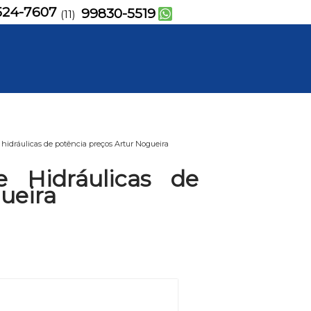
524-7607
99830-5519
(11)
idráulicas de potência preços Artur Nogueira
 Hidráulicas de
ueira