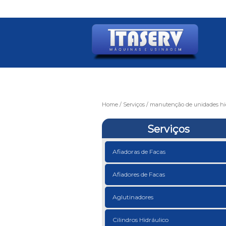
Home
Serviços
manutenção de unidades hid
Serviços
Afiadoras de Facas
Afiadores de Facas
Aglutinadores
Cilindros Hidráulico