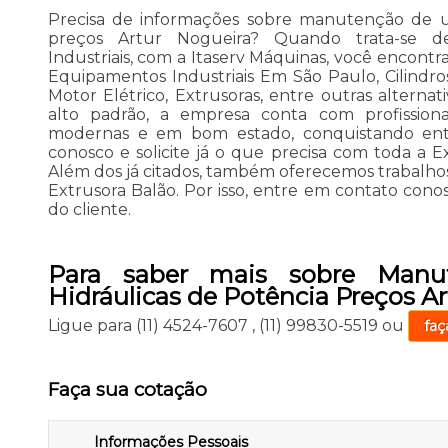
Precisa de informações sobre manutenção de un
preços Artur Nogueira? Quando trata-se 
Industriais, com a Itaserv Máquinas, você encont
Equipamentos Industriais Em São Paulo, Cilindros
Motor Elétrico, Extrusoras, entre outras alterna
alto padrão, a empresa conta com profissionai
modernas e em bom estado, conquistando entã
conosco e solicite já o que precisa com toda a E
Além dos já citados, também oferecemos trabalhos
Extrusora Balão. Por isso, entre em contato cono
do cliente.
Para saber mais sobre Manu
Hidráulicas de Potência Preços A
Ligue para
(11) 4524-7607
,
(11) 99830-5519
ou
faç
Faça sua cotação
Informações Pessoais