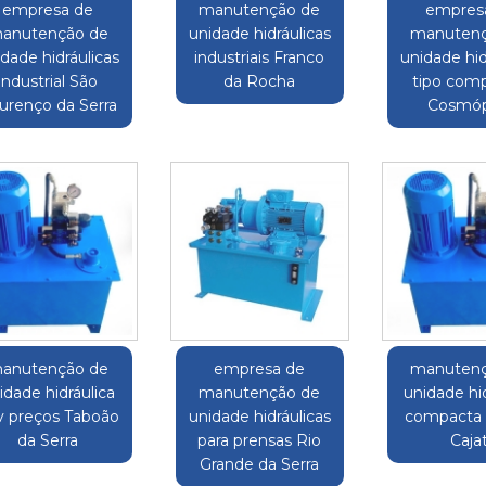
empresa de
manutenção de
empres
anutenção de
unidade hidráulicas
manutenç
dade hidráulicas
industriais Franco
unidade hid
industrial São
da Rocha
tipo com
urenço da Serra
Cosmóp
anutenção de
empresa de
manutenç
idade hidráulica
manutenção de
unidade hid
v preços Taboão
unidade hidráulicas
compacta 
da Serra
para prensas Rio
Cajat
Grande da Serra