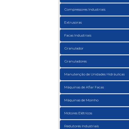
Compressores Industriais
Extrusoras
Facas Industriais
Granulador
Granuladores
Manutenção de Unidades Hidráulicas
Máquinas de Afiar Facas
Máquinas de Moinho
Motores Elétricos
Redutores Industriais