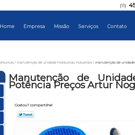
4
(11)
Home
Empresa
Missão
Serviços
Contato
ráulicas
manutenção de unidade hidráulicas industriais
manutenção de unidade h
Manutenção de Unidade
Potência Preços Artur Nog
Gostou? compartilhe!