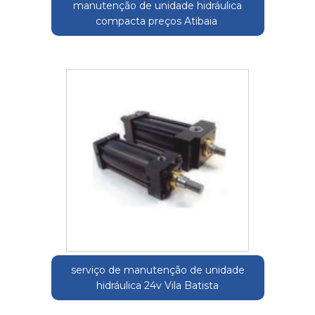
manutenção de unidade hidráulica
compacta preços Atibaia
serviço de manutenção de unidade
hidráulica 24v Vila Batista