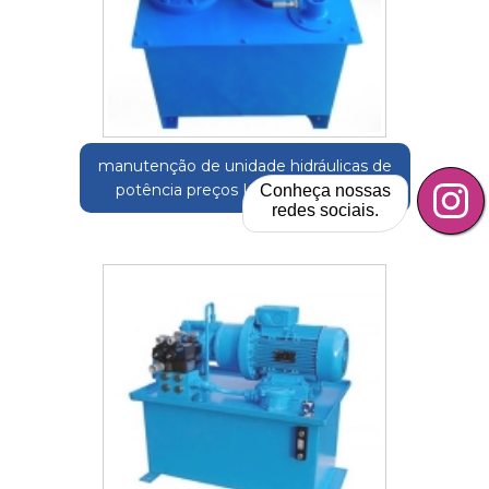
manutenção de unidade hidráulicas de
potência preços Itaquaquecetuba
Conheça nossas
redes sociais.