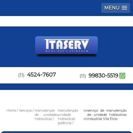
MENU
4524-7607
(11)
99830-5519
(11)
Home
Serviços
manutenção
manutenção de
serviço de manutenção
de unidades
unidade
de unidade hidráulicas
hidráulicas
hidráulicas de
industrial Vila Élvio
potência