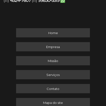
4524-7607
99830-5519
(11)
(11)
Home
Empresa
Missão
Serviços
Contato
Mapa do site