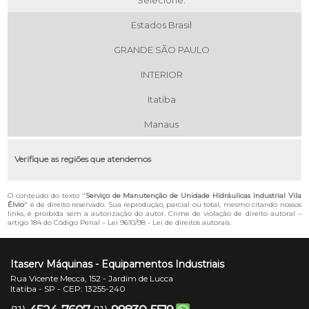
Selecione:
Estados Brasil
GRANDE SÃO PAULO
INTERIOR
Itatiba
Manaus
Verifique as regiões que atendemos
O conteúdo do texto "
Serviço de Manutenção de Unidade Hidráulicas Industrial Vila
Élvio
" é de direito reservado. Sua reprodução, parcial ou total, mesmo citando nossos
links, é proibida sem a autorização do autor. Crime de violação de direito autoral –
artigo 184 do Código Penal –
Lei 9610/98 - Lei de direitos autorais
.
Itaserv Máquinas - Equipamentos Industriais
Rua Vicente Mecca, 152 - Jardim de Lucca
Itatiba - SP - CEP: 13255-240