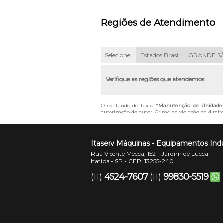
Regiões de Atendimento
Selecione:
Estados Brasil
GRANDE S
Verifique as regiões que atendemos
O conteúdo do texto "
Manutenção de Unidade 
autorização do autor. Crime de violação de direit
Itaserv Máquinas - Equipamentos Indu
Rua Vicente Mecca, 152 - Jardim de Lucca
Itatiba - SP - CEP: 13255-240
4524-7607
99830-5519
(11)
(11)