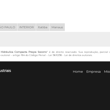
ÃO PAULO
INTERIOR
Itatiba
Manaus
Hidráulica Compacta Preços Socorro
" é de direito reservado. Sua reprodução, parcial
o autoral – artigo 184 do Código Penal –
Lei 9610/98 - Lei de direitos autorais
.
striais
Home
Empresa
Mis