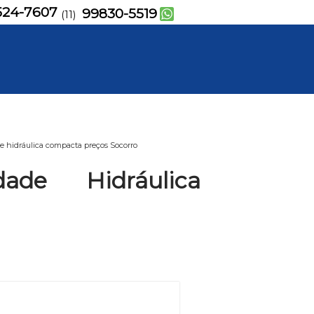
524-7607
99830-5519
(11)
 hidráulica compacta preços Socorro
de Hidráulica