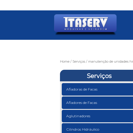
Home
Serviços
manutenção de unidades hid
Serviços
Afiadoras de Facas
Afiadores de Facas
Aglutinadores
Cilindros Hidráulico