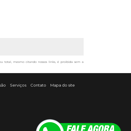
 ou total, mesmo citando nossos links, é proibida sem a
são
Serviços
Contato
Mapa do site