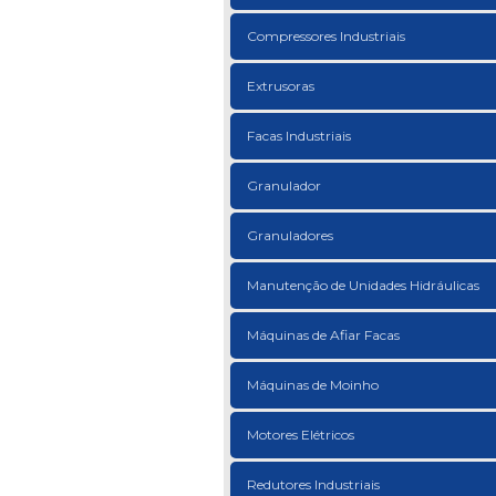
Compressores Industriais
Extrusoras
Facas Industriais
Granulador
Granuladores
Manutenção de Unidades Hidráulicas
Máquinas de Afiar Facas
Máquinas de Moinho
Motores Elétricos
Redutores Industriais