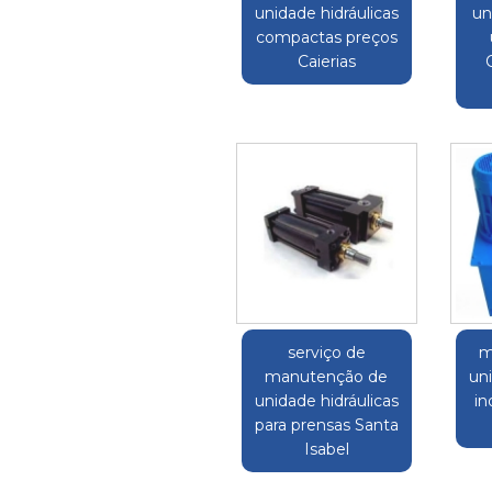
unidade hidráulicas
un
compactas preços
Caierias
serviço de
m
manutenção de
uni
unidade hidráulicas
in
para prensas Santa
Isabel