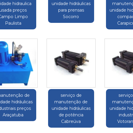
idade hidraulica
unidade hidráulicas
manutenç
usada preços
para prensas
unidade hid
Campo Limpo
Socorro
compac
Paulista
Carapic
anutenção de
serviço de
serviç
dade hidráulicas
manutenção de
manutenç
dustriais preços
unidade hidráulicas
unidade hid
Araçatuba
de potência
industr
Cabreúva
Votora