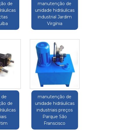
ão de
manutenção de
ráulicas
unidade hidráulicas
tas
industrial Jardim
uíba
Virgínia
o de
manutenção de
ão de
unidade hidráulicas
ráulicas
industriais preços
iais
Parque São
ntim
Franscisco