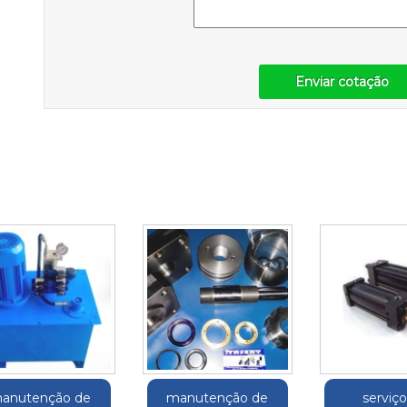
Enviar cotação
anutenção de
manutenção de
serviç