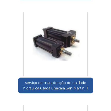
serviço de manutenção de unidade
hidraulica usada Chacara San Martin II