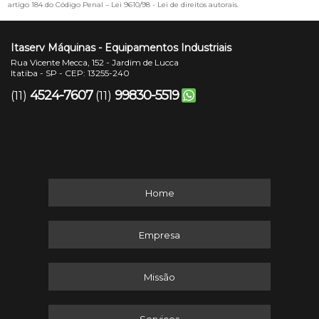
artigo 184 do Código Penal –
Lei 9610/98 - Lei de direitos autorais
.
Itaserv Máquinas - Equipamentos Industriais
Rua Vicente Mecca, 152 - Jardim de Lucca
Itatiba - SP - CEP: 13255-240
4524-7607
99830-5519
(11)
(11)
Home
Empresa
Missão