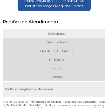
manutenção de unidade hidráulicas
industriais preços Mogi das Cruzes
Regiões de Atendimento
Selecione:
Estados Brasil
GRANDE SÃO PAULO
INTERIOR
Itatiba
Manaus
Verifique as regiões que atendemos
O conteúdo do texto "
Manutenção de Unidade Hidráulicas Tipo Compactas Preços
Santa Teresinha de Piracicaba
" é de direito reservado. Sua reprodução, parcial ou