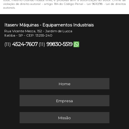
total, mesmo citando nossos links, é proibida sem a autorização do autor. Crime de
violação de direito autoral – artigo 184 do Código Penal –
Lei 9610/98 - Lei de direitos
autorais
.
Itaserv Máquinas - Equipamentos Industriais
Rua Vicente Mecca, 152 - Jardim de Lucca
Itatiba - SP - CEP: 13255-240
4524-7607
99830-5519
(11)
(11)
Home
Empresa
Missão