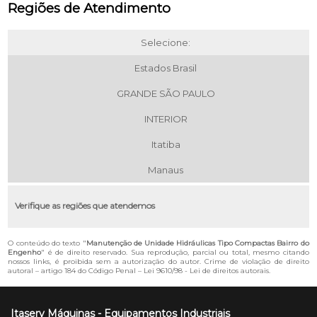
Regiões de Atendimento
Selecione:
Estados Brasil
GRANDE SÃO PAULO
INTERIOR
Itatiba
Manaus
Verifique as regiões que atendemos
O conteúdo do texto "
Manutenção de Unidade Hidráulicas Tipo Compactas Bairro do
Engenho
" é de direito reservado. Sua reprodução, parcial ou total, mesmo citando
nossos links, é proibida sem a autorização do autor. Crime de violação de direito
autoral – artigo 184 do Código Penal –
Lei 9610/98 - Lei de direitos autorais
.
Itaserv Máquinas - Equipamentos Industriais