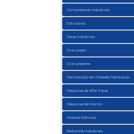
Compressores Industriais
Extrusoras
Facas Industriais
Granulador
Granuladores
Manutenção de Unidades Hidráulicas
Máquinas de Afiar Facas
Máquinas de Moinho
Motores Elétricos
Redutores Industriais