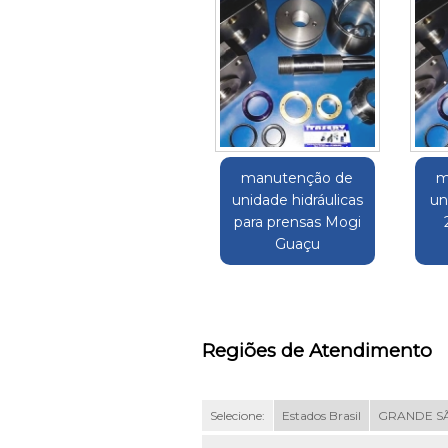
manutenção de
m
unidade hidráulicas
un
para prensas Mogi
Guaçu
Regiões de Atendimento
Selecione:
Estados Brasil
GRANDE S