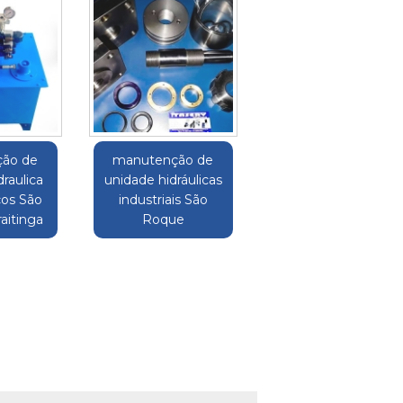
ão de
manutenção de
raulica
unidade hidráulicas
ços São
industriais São
aitinga
Roque