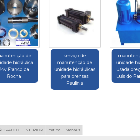
anutenção de
serviço de
manutenç
idade hidráulica
manutenção de
unidade hid
24v Franco da
unidade hidráulicas
usada pre
Rocha
para prensas
Luís do Par
Paulínia
ÃO PAULO
INTERIOR
Itatiba
Manaus