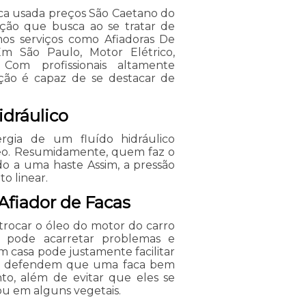
ca usada preços São Caetano do
ução que busca ao se tratar de
os serviços como Afiadoras De
Em São Paulo, Motor Elétrico,
. Com profissionais altamente
ação é capaz de se destacar de
idráulico
ergia de um fluído hidráulico
eo. Resumidamente, quem faz o
do a uma haste Assim, a pressão
o linear.
fiador de Facas
 trocar o óleo do motor do carro
o, pode acarretar problemas e
m casa pode justamente facilitar
mia defendem que uma faca bem
to, além de evitar que eles se
u em alguns vegetais.