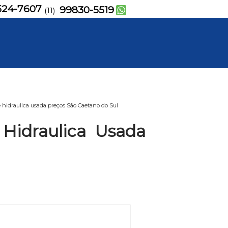
524-7607
99830-5519
(11)
idraulica usada preços São Caetano do Sul
Hidraulica Usada