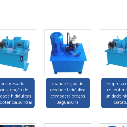
empresa de
manutenção de
empresa d
anutenção de
unidade hidráulica
manutenç
dade hidráulicas
compacta preços
unidade hid
potência Jundiaí
Jaguariúna
Batat