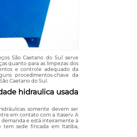
eços São Caetano do Sul serve
eças quanto para as limpezas dos
entos e controle adequado da
guns procedimentos-chave da
São Caetano do Sul.
ade hidraulica usada
hidráulicas somente devem ser
ntre em contato com a Itaserv. A
 demanda e está inteiramente à
 tem sede fincada em Itatiba,