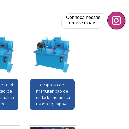
Conheça nossas
redes sociais.
e mini
empresa de
ão de
manutenção de
ráulica
unidade hidraulica
uba
usada Igarapava