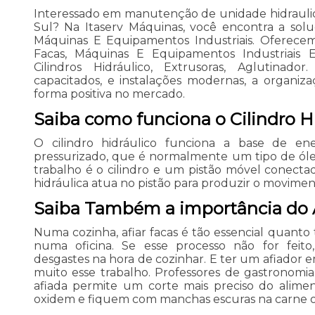
Interessado em manutenção de unidade hidrauli
Sul? Na Itaserv Máquinas, você encontra a sol
Máquinas E Equipamentos Industriais. Oferecem
Facas, Máquinas E Equipamentos Industriais 
Cilindros Hidráulico, Extrusoras, Aglutinador
capacitados, e instalações modernas, a organiz
forma positiva no mercado.
Saiba como funciona o Cilindro H
O cilindro hidráulico funciona a base de en
pressurizado, que é normalmente um tipo de ól
trabalho é o cilindro e um pistão móvel conecta
hidráulica atua no pistão para produzir o moviment
Saiba Também a importância do A
Numa cozinha, afiar facas é tão essencial quanto
numa oficina. Se esse processo não for feit
desgastes na hora de cozinhar. E ter um afiador e
muito esse trabalho. Professores de gastrono
afiada permite um corte mais preciso do alimen
oxidem e fiquem com manchas escuras na carne o