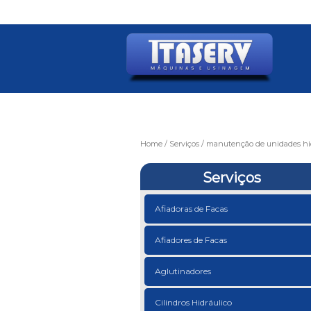
Home
Serviços
manutenção de unidades hid
Serviços
Afiadoras de Facas
Afiadores de Facas
Aglutinadores
Cilindros Hidráulico