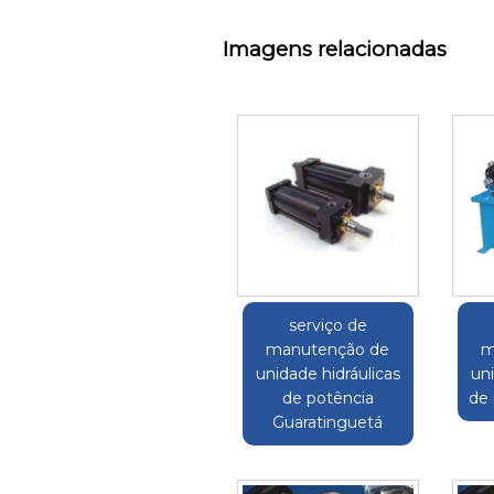
Imagens relacionadas
serviço de
manutenção de
m
unidade hidráulicas
uni
de potência
de 
Guaratinguetá