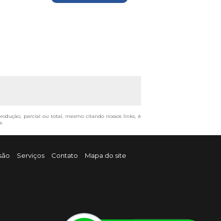
produção, parcial ou total, mesmo citando nossos links, é
s
.
são
Serviços
Contato
Mapa do site