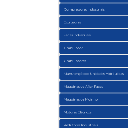
Compressores Industriais
Extrusoras
Facas Industriais
Granulador
Granuladores
Manutenção de Unidades Hidráulicas
Máquinas de Afiar Facas
Máquinas de Moinho
Motores Elétricos
Redutores Industriais