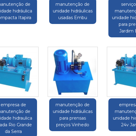
anutenção de
manutenção de
serviç
idade hidráulica
unidade hidráulicas
manutenç
mpacta Itapira
usadas Embu
unidade hid
para pr
Jardim E
empresa de
manutenção de
empres
anutenção de
unidade hidráulicas
manutenç
idade hidraulica
para prensas
unidade hid
ada Rio Grande
preços Vinhedo
24v Ja
da Serra