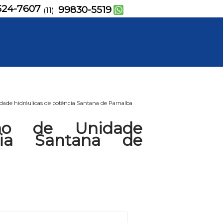
524-7607
99830-5519
(11)
dade hidráulicas de potência Santana de Parnaíba
ão de Unidade
cia Santana de