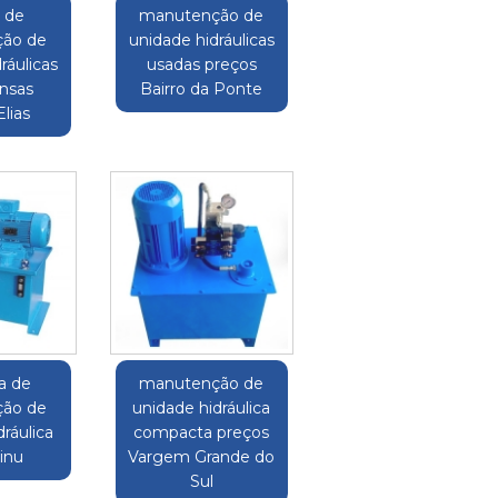
o de
manutenção de
ão de
unidade hidráulicas
ráulicas
usadas preços
ensas
Bairro da Ponte
lias
a de
manutenção de
ão de
unidade hidráulica
ráulica
compacta preços
rinu
Vargem Grande do
Sul