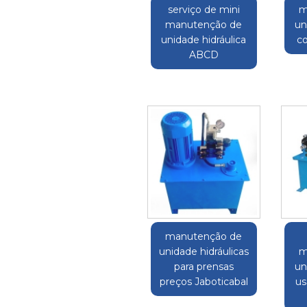
serviço de mini
m
manutenção de
un
unidade hidráulica
co
ABCD
manutenção de
unidade hidráulicas
m
para prensas
un
preços Jaboticabal
us