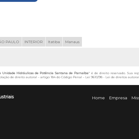
ÃO PAULO
INTERIOR
Itatiba
Manaus
 Unidade Hidráulicas de Potência Santana de Parnaíba
" é de direito reservado. Sua re
lação de direito autoral – artigo 184 do Código Penal –
Lei 9610/98 - Lei de direitos autorai
striais
Home
Empresa
Mis