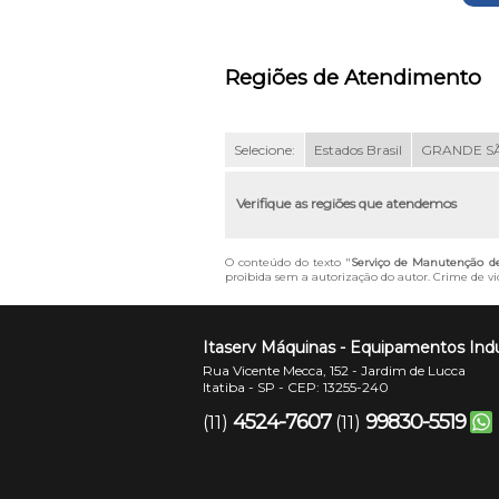
Regiões de Atendimento
Selecione:
Estados Brasil
GRANDE S
Verifique as regiões que atendemos
O conteúdo do texto "
Serviço de Manutenção de
proibida sem a autorização do autor. Crime de vio
Itaserv Máquinas - Equipamentos Indu
Rua Vicente Mecca, 152 - Jardim de Lucca
Itatiba - SP - CEP: 13255-240
4524-7607
99830-5519
(11)
(11)