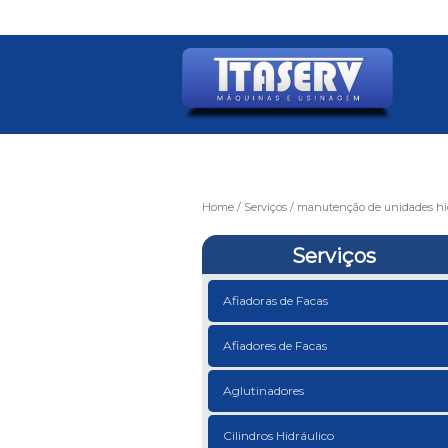
Home
Serviços
manutenção de unidades hid
Serviços
Afiadoras de Facas
Afiadores de Facas
Aglutinadores
Cilindros Hidráulico