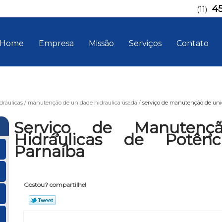
4
(11)
Home
Empresa
Missão
Serviços
Contato
ráulicas
manutenção de unidade hidraulica usada
serviço de manutenção de uni
Serviço de Manutenç
Hidráulicas de Potên
Parnaíba
Gostou? compartilhe!