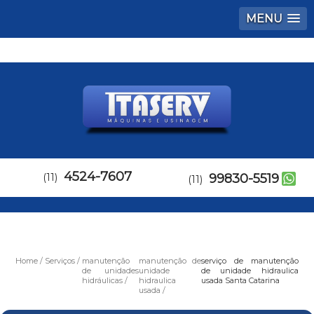
MENU
4524-7607
(11)
99830-5519
(11)
Home
Serviços
manutenção
manutenção de
serviço de manutenção
de unidades
unidade
de unidade hidraulica
hidráulicas
hidraulica
usada Santa Catarina
usada