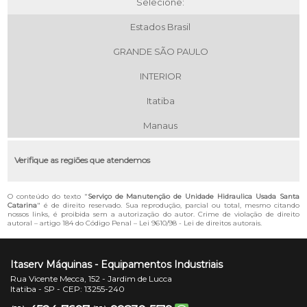
Selecione:
Estados Brasil
GRANDE SÃO PAULO
INTERIOR
Itatiba
Manaus
Verifique as regiões que atendemos
O conteúdo do texto "
Serviço de Manutenção de Unidade Hidraulica Usada Santa
Catarina
" é de direito reservado. Sua reprodução, parcial ou total, mesmo citando
nossos links, é proibida sem a autorização do autor. Crime de violação de direito
autoral – artigo 184 do Código Penal –
Lei 9610/98 - Lei de direitos autorais
.
Itaserv Máquinas - Equipamentos Industriais
Rua Vicente Mecca, 152 - Jardim de Lucca
Itatiba - SP - CEP: 13255-240