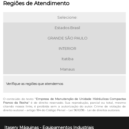
Regiões de Atendimento
Selecione:
Estados Brasil
GRANDE SÃO PAULO
INTERIOR
Itatiba
Manaus
Verifique as regiões que atendemos
O conteúdo do texto "
Empresa de Manutenção de Unidade Hidráulicas Compactas
Franco da Rocha
" é de direito reservado. Sua reprodução, parcial ou total, mesmo
citando nossos links, é proibida sem a autorização do autor. Crime de violação de
direito autoral – artigo 184 do Código Penal –
Lei 9610/98 - Lei de direitos autorais
.
Itaserv Máquinas - Equipamentos Industriais