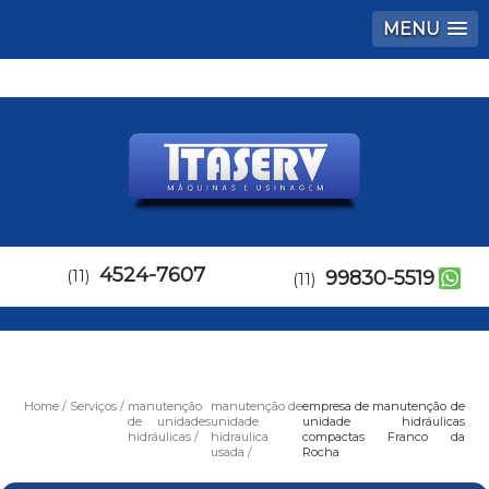
MENU
4524-7607
(11)
99830-5519
(11)
Home
Serviços
manutenção
manutenção de
empresa de manutenção de
de unidades
unidade
unidade hidráulicas
hidráulicas
hidraulica
compactas Franco da
usada
Rocha