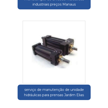
industriais preços Manaus
serviço de manutenção de unidade
hidráulicas para prensas Jardim Elias