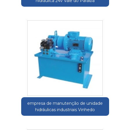
hidráulica 24v Vale do Paraíba
empresa de manutenção de unidade
hidráulicas industriais Vinhedo