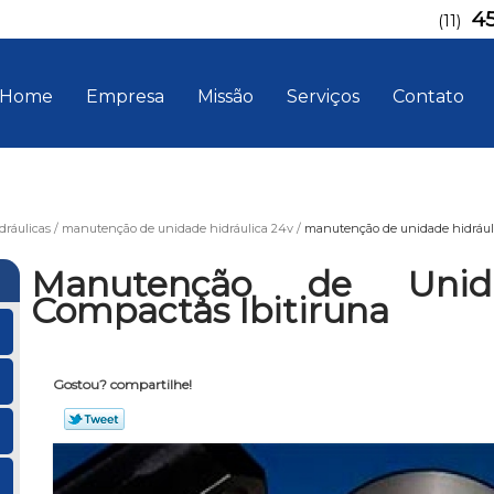
4
(11)
Home
Empresa
Missão
Serviços
Contato
ráulicas
manutenção de unidade hidráulica 24v
manutenção de unidade hidráuli
Manutenção de Unida
Compactas Ibitiruna
Gostou? compartilhe!