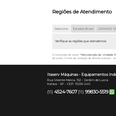
Regiões de Atendimento
Selecione:
Estados Brasil
GRANDE S
Verifique as regiões que atendemos
O conteúdo do texto "
Manutenção de Unidade Hi
do autor. Crime de violação de direito autoral – 
Itaserv Máquinas - Equipamentos Indu
Rua Vicente Mecca, 152 - Jardim de Lucca
Itatiba - SP - CEP: 13255-240
4524-7607
99830-5519
(11)
(11)