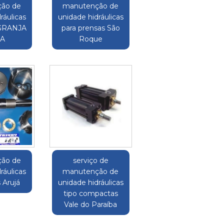
ão de
manutenção de
ráulicas
unidade hidráulicas
s GRANJA
para prensas São
NA
Roque
ão de
serviço de
ráulicas
manutenção de
s Arujá
unidade hidráulicas
tipo compactas
Vale do Paraíba