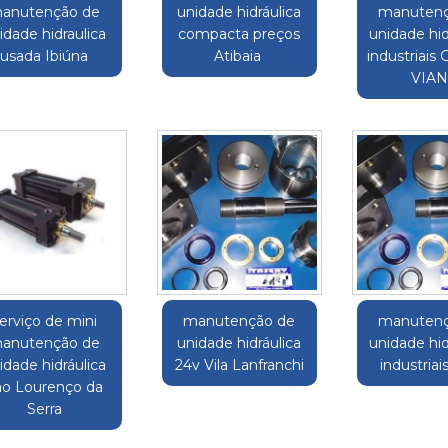
anutenção de
unidade hidráulica
manutenç
idade hidraulica
compacta preços
unidade hid
usada Ibiúna
Atibaia
industriai
VIA
erviço de mini
manutenção de
manutenç
anutenção de
unidade hidráulica
unidade hid
idade hidráulica
24v Vila Lanfranchi
industriai
ão Lourenço da
Serra