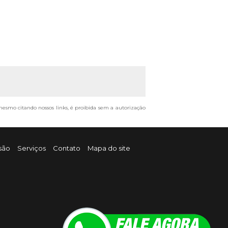
, mesmo citando nossos links, é proibida sem a autorização
são
Serviços
Contato
Mapa do site