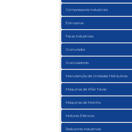
Compressores Industriais
Extrusoras
Facas Industriais
Granulador
Granuladores
Manutenção de Unidades Hidráulicas
Máquinas de Afiar Facas
Máquinas de Moinho
Motores Elétricos
Redutores Industriais