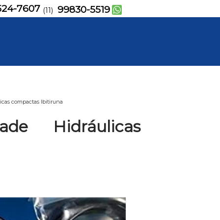
524-7607
99830-5519
(11)
cas compactas Ibitiruna
de Hidráulicas