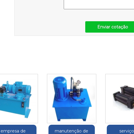
Enviar cotação
empresa de
manutenção de
serviç