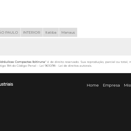
ÃO PAULO
INTERIOR
Itatiba
Manaus
dráulicas Compactas Ibitiruna
" é de direito reservado. Sua reprodução, parcial ou total
artigo 184 do Código Penal –
Lei 9610/98 - Lei de direitos autorais
.
striais
Home
Empresa
Mis