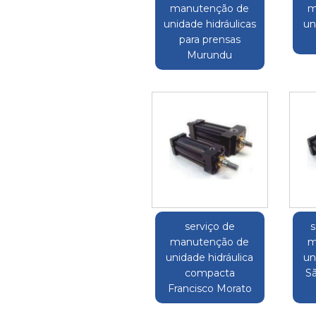
manutenção de
m
unidade hidráulicas
un
para prensas
Murundu
serviço de
s
manutenção de
m
unidade hidráulica
un
compacta
S
Francisco Morato