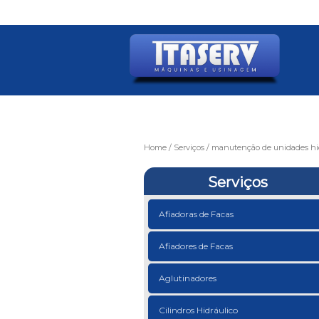
Home
Serviços
manutenção de unidades hid
Serviços
Afiadoras de Facas
Afiadores de Facas
Aglutinadores
Cilindros Hidráulico