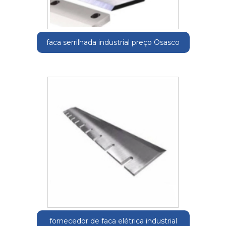
faca serrilhada industrial preço Osasco
fornecedor de faca elétrica industrial