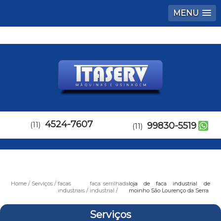
MENU
4524-7607
(11)
99830-5519
(11)
Home
Serviços
facas
faca serrilhada
loja de faca industrial de
industriais
industrial
moinho São Lourenço da Serra
Serviços