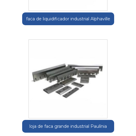
faca de liquidificador industrial Alphaville
loja de faca grande industrial Paulínia