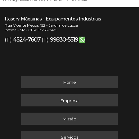
do Código Penal –
Lei 9610/98 - Lei de direitos autorais
.
Itaserv Máquinas - Equipamentos Industriais
Rua Vicente Mecca, 152 - Jardim de Lucca
Itatiba - SP - CEP: 13255-240
4524-7607
99830-5519
(11)
(11)
Home
Empresa
Missão
Serviços