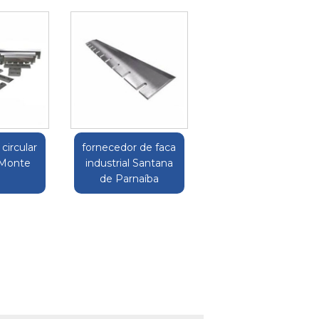
 circular
fornecedor de faca
l Monte
industrial Santana
o
de Parnaíba