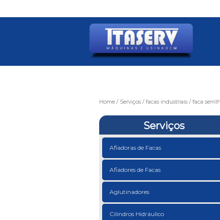
Home
Serviços
facas industriais
faca serril
Serviços
Afiadoras de Facas
Afiadores de Facas
Aglutinadores
Cilindros Hidráulico