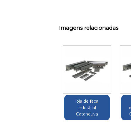
Imagens relacionadas
loja de faca
industrial
i
Catanduva