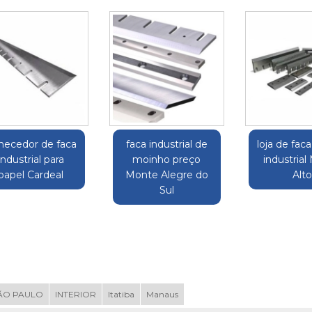
rnecedor de faca
faca industrial de
loja de faca
industrial para
moinho preço
industria
papel Cardeal
Monte Alegre do
Alt
Sul
ÃO PAULO
INTERIOR
Itatiba
Manaus