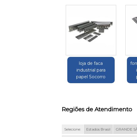
loja de faca
fo
industrial para
papel Socorro
Regiões de Atendimento
Selecione:
Estados Brasil
GRANDE S