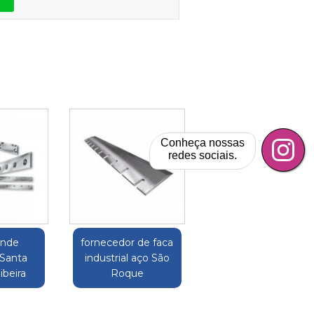
Conheça nossas
redes sociais.
ande
fornecedor de faca
 Santa
industrial aço São
ibeira
Roque