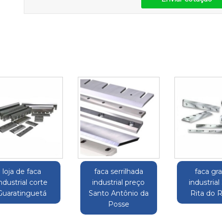
loja de faca
faca serrilhada
faca gr
ndustrial corte
industrial preço
industrial
Guaratinguetá
Santo Antônio da
Rita do R
Posse