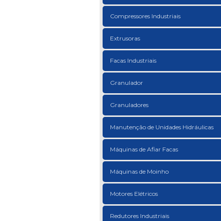
Compressores Industriais
Extrusoras
Facas Industriais
Granulador
Granuladores
Manutenção de Unidades Hidráulicas
Máquinas de Afiar Facas
Máquinas de Moinho
Motores Elétricos
Redutores Industriais