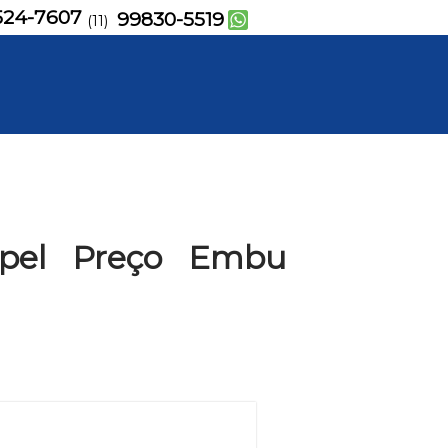
524-7607
99830-5519
(11)
apel Preço Embu