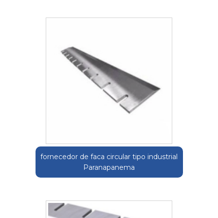
fornecedor de faca circular tipo industrial
Paranapanema