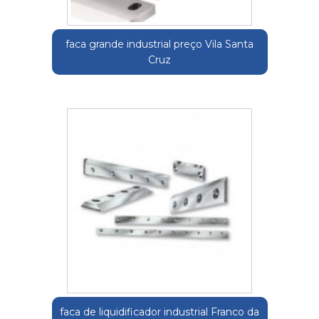
faca grande industrial preço Vila Santa
Cruz
faca de liquidificador industrial Franco da