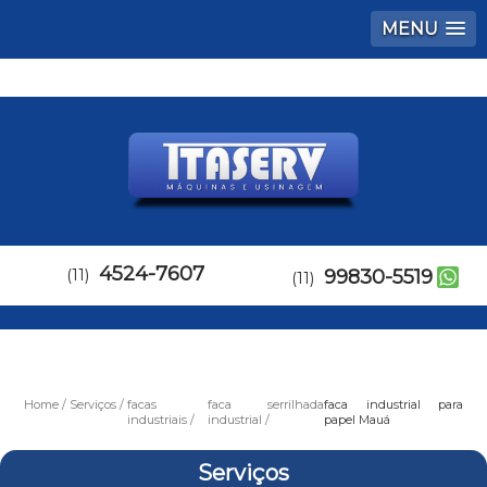
MENU
4524-7607
(11)
99830-5519
(11)
Home
Serviços
facas
faca serrilhada
faca industrial para
industriais
industrial
papel Mauá
Serviços