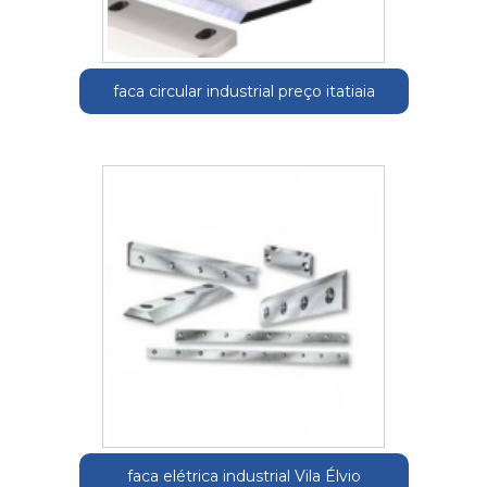
faca circular industrial preço itatiaia
faca elétrica industrial Vila Élvio