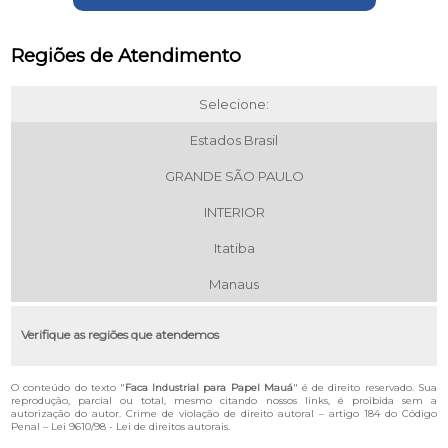
Regiões de Atendimento
Selecione:
Estados Brasil
GRANDE SÃO PAULO
INTERIOR
Itatiba
Manaus
Verifique as regiões que atendemos
O conteúdo do texto "
Faca Industrial para Papel Mauá
" é de direito reservado. Sua
reprodução, parcial ou total, mesmo citando nossos links, é proibida sem a
autorização do autor. Crime de violação de direito autoral – artigo 184 do Código
Penal –
Lei 9610/98 - Lei de direitos autorais
.