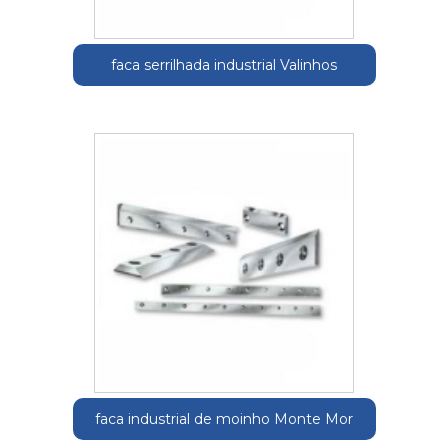
faca serrilhada industrial Valinhos
faca industrial de moinho Monte Mor