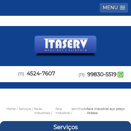
MENU
4524-7607
(11)
99830-5519
(11)
Home
Serviços
facas
faca serrilhada
faca industrial aço preço
industriais
industrial
Atibaia
Serviços