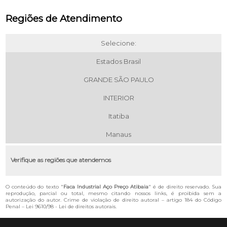
Regiões de Atendimento
Selecione:
Estados Brasil
GRANDE SÃO PAULO
INTERIOR
Itatiba
Manaus
Verifique as regiões que atendemos
O conteúdo do texto "
Faca Industrial Aço Preço Atibaia
" é de direito reservado. Sua
reprodução, parcial ou total, mesmo citando nossos links, é proibida sem a
autorização do autor. Crime de violação de direito autoral – artigo 184 do Código
Penal –
Lei 9610/98 - Lei de direitos autorais
.