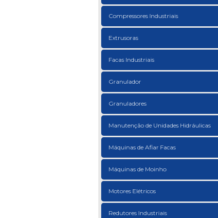
Compressores Industriais
Extrusoras
Facas Industriais
Granulador
Granuladores
Manutenção de Unidades Hidráulicas
Máquinas de Afiar Facas
Máquinas de Moinho
Motores Elétricos
Redutores Industriais