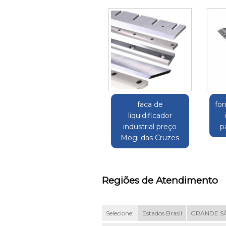
faca de
fo
liquidificador
industrial preço
p
Mogi das Cruzes
Regiões de Atendimento
Selecione:
Estados Brasil
GRANDE S