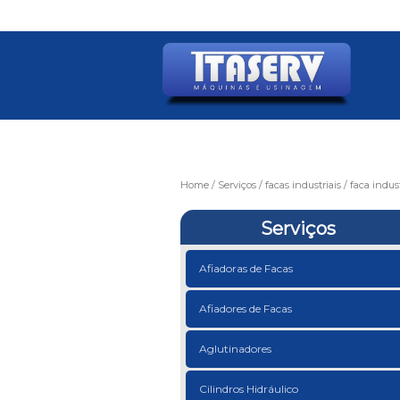
Home
Serviços
facas industriais
faca indus
Serviços
Afiadoras de Facas
Afiadores de Facas
Aglutinadores
Cilindros Hidráulico