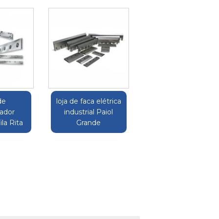
de
loja de faca elétrica
cador
industrial Paiol
ila Rita
Grande