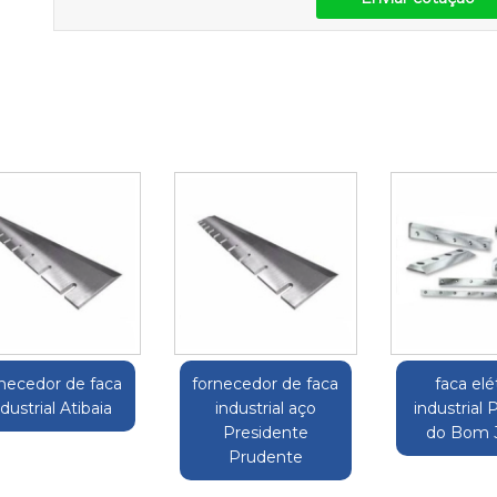
rnecedor de faca
fornecedor de faca
faca elé
ndustrial Atibaia
industrial aço
industrial 
Presidente
do Bom 
Prudente