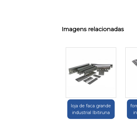
Imagens relacionadas
loja de faca grande
fo
industrial Ibitiruna
i