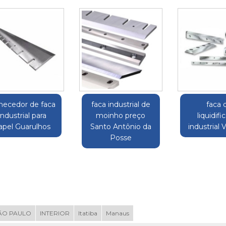
rnecedor de faca
faca industrial de
faca 
industrial para
moinho preço
liquidifi
apel Guarulhos
Santo Antônio da
industrial V
Posse
ÃO PAULO
INTERIOR
Itatiba
Manaus