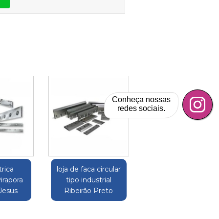
Conheça nossas
redes sociais.
trica
loja de faca circular
Pirapora
tipo industrial
Jesus
Ribeirão Preto