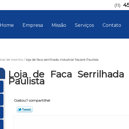
4
(11)
Home
Empresa
Missão
Serviços
Contato
trial de moinho
loja de faca serrilhada industrial Nazaré Paulista
Loja de Faca Serrilhada 
Paulista
Gostou? compartilhe!