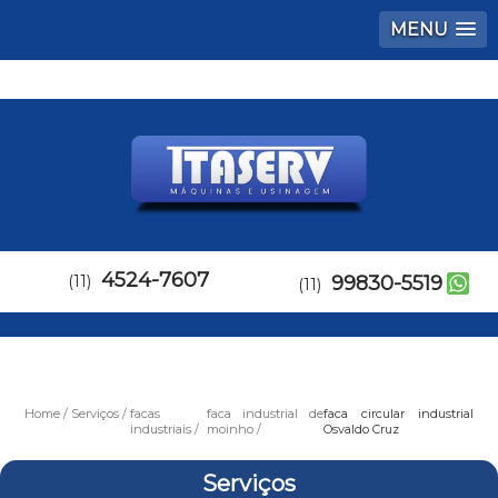
MENU
4524-7607
(11)
99830-5519
(11)
Home
Serviços
facas
faca industrial de
faca circular industrial
industriais
moinho
Osvaldo Cruz
Serviços