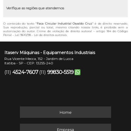
Verifique as regiões que atendemos
O conteúdo do texto "
Faca Circular Industrial Osvaldo Cruz
" é de direito reservado.
Sua reprodução, parcial ou total, mesmo citando nossos links, é proibida sem a
autorização do autor. Crime de violação de direito autoral – artigo 184 do Código
Penal –
Lei 9610/98 - Lei de direitos autorais
.
Itaserv Máquinas - Equipamentos Industriais
Rua Vicente Mecca, 152 - Jardim de Lucca
Itatiba - SP - CEP: 13255-240
4524-7607
99830-5519
(11)
(11)
Home
Empresa