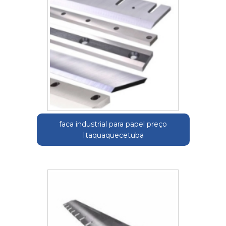
faca industrial para papel preço
Itaquaquecetuba