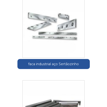
faca industrial aço Sertãozinho