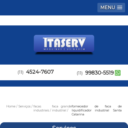
MENU
4524-7607
(11)
99830-5519
(11)
Home
Serviços
facas
faca grande
fornecedor de faca de
industriais
industrial
liquidificador industrial Santa
Catarina