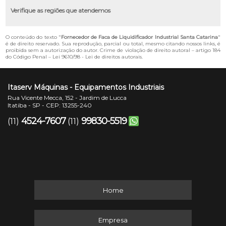
Verifique as regiões que atendemos
O conteúdo do texto "
Fornecedor de Faca de Liquidificador Industrial Santa Catarina
"
é de direito reservado. Sua reprodução, parcial ou total, mesmo citando nossos links, é
proibida sem a autorização do autor. Crime de violação de direito autoral – artigo 184
do Código Penal –
Lei 9610/98 - Lei de direitos autorais
.
Itaserv Máquinas - Equipamentos Industriais
Rua Vicente Mecca, 152 - Jardim de Lucca
Itatiba - SP - CEP: 13255-240
4524-7607
99830-5519
(11)
(11)
Home
Empresa