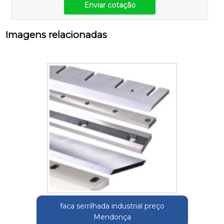
Enviar cotação
Imagens relacionadas
faca serrilhada industrial preço
Mendonça