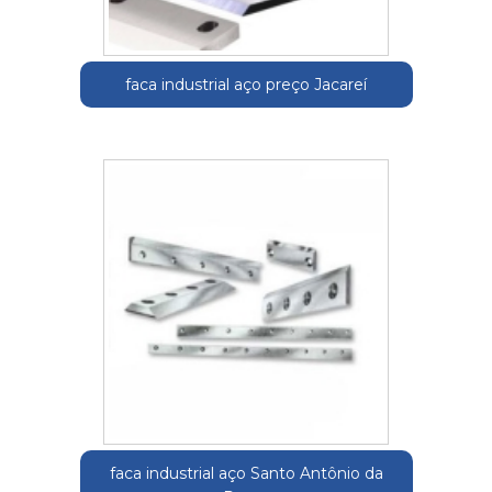
faca industrial aço preço Jacareí
faca industrial aço Santo Antônio da