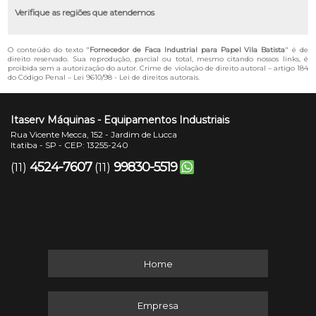
Verifique as regiões que atendemos
O conteúdo do texto "
Fornecedor de Faca Industrial para Papel Vila Batista
" é de
direito reservado. Sua reprodução, parcial ou total, mesmo citando nossos links, é
proibida sem a autorização do autor. Crime de violação de direito autoral – artigo 184
do Código Penal –
Lei 9610/98 - Lei de direitos autorais
.
Itaserv Máquinas - Equipamentos Industriais
Rua Vicente Mecca, 152 - Jardim de Lucca
Itatiba - SP - CEP: 13255-240
4524-7607
99830-5519
(11)
(11)
Home
Empresa