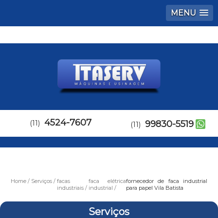
MENU
4524-7607
(11)
99830-5519
(11)
Home
Serviços
facas
faca elétrica
fornecedor de faca industrial
industriais
industrial
para papel Vila Batista
Serviços