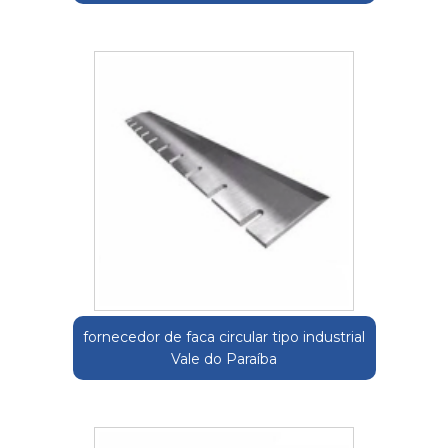
fornecedor de faca circular tipo industrial
Vale do Paraíba