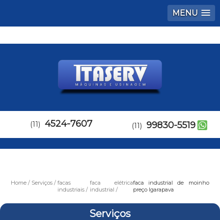
MENU
4524-7607
(11)
99830-5519
(11)
Home
Serviços
facas
faca elétrica
faca industrial de moinho
industriais
industrial
preço Igarapava
Serviços