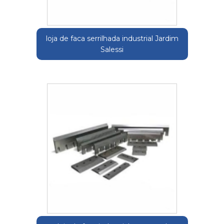
loja de faca serrilhada industrial Jardim
Salessi