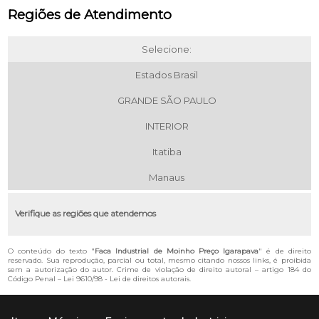
Regiões de Atendimento
Selecione:
Estados Brasil
GRANDE SÃO PAULO
INTERIOR
Itatiba
Manaus
Verifique as regiões que atendemos
O conteúdo do texto "
Faca Industrial de Moinho Preço Igarapava
" é de direito
reservado. Sua reprodução, parcial ou total, mesmo citando nossos links, é proibida
sem a autorização do autor. Crime de violação de direito autoral – artigo 184 do
Código Penal –
Lei 9610/98 - Lei de direitos autorais
.