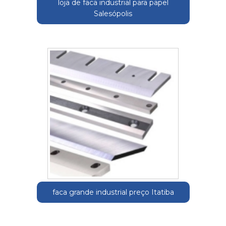
loja de faca industrial para papel
Salesópolis
faca grande industrial preço Itatiba