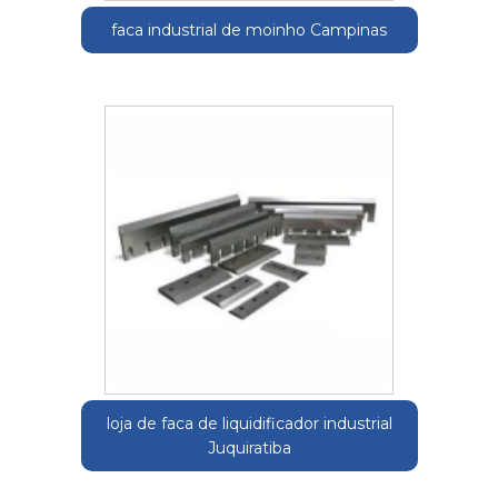
faca industrial de moinho Campinas
loja de faca de liquidificador industrial
Juquiratiba